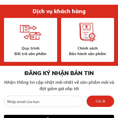
Dịch vụ khách hàng
Làm sạch bề mặt sàn gỗ bằng đầu hút riêng biệt
Các bề mặt sàn cứng và dễ xước, như sàn gỗ hay đá, sẽ
được vệ sinh một cách nhẹ nhàng và cẩn thận, nhờ vào
các phụ kiện chuyên dụng của máy hút bụi có dây Bosch
BWD421PRO Series 4. Bàn chải sàn gỗ tích hợp trong
máy được thiết kế đặc biệt để bảo vệ các bề mặt dễ bị
Quy trình
Chính sách
xước, giúp làm sạch mọi vết bụi mà không gây hư hại
Đổi trả sản phẩm
Bảo hành sản phẩm
nhờ lông bàn chải mềm mại, được làm từ lông tự nhiên.
Không khí trong nhà sạch hơn nhờ bộ lọc
ĐĂNG KÝ NHẬN BẢN TIN
HEPA
Nhận thông tin cập nhật mới nhất về sản phẩm mới và
đợt giảm giá sắp tới
Gửi đi