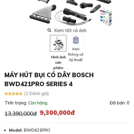
Xem tất cả ảnh
Xem
thông số
Hình ảnh
kỹ thuật
sản
phẩm
MÁY HÚT BỤI CÓ DÂY BOSCH
BWD421PRO SERIES 4
(1 Đánh giá)
Tình trạng:
Còn hàng
Đã bán: 0
9,300,000đ
13,390,000đ
Model:
BWD421PRO