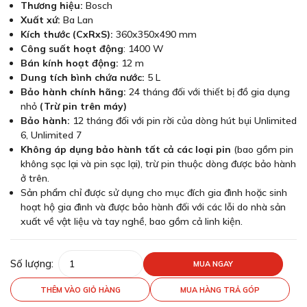
Thương hiệu:
Bosch
Xuất xứ:
Ba Lan
Kích thước (CxRxS):
360x350x490 mm
Công suất hoạt động
: 1400 W
Bán kính hoạt động:
12 m
Dung tích bình chứa nước:
5 L
Bảo hành chính hãng:
24 tháng đối với thiết bị đồ gia dụng
nhỏ
(Trừ pin trên máy)
Bảo hành:
12 tháng đối với pin rời của dòng hút bụi Unlimited
6, Unlimited 7
Không áp dụng bảo hành tất cả các loại pin
(bao gồm pin
không sạc lại và pin sạc lại), trừ pin thuộc dòng được bảo hành
ở trên.
Sản phẩm chỉ được sử dụng cho mục đích gia đình hoặc sinh
hoạt hộ gia đình và được bảo hành đối với các lỗi do nhà sản
xuất về vật liệu và tay nghề, bao gồm cả linh kiện.
Số lượng:
MUA NGAY
THÊM VÀO GIỎ HÀNG
MUA HÀNG TRẢ GÓP