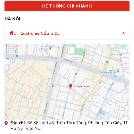
HỆ THỐNG CHI NHÁNH
HÀ NỘI
CT Luxhome Cầu Giấy
Địa chỉ:
Số 36, ngõ 45, Trần Thái Tông, Phường Cầu Giấy, TP.
Hà Nội, Việt Nam.