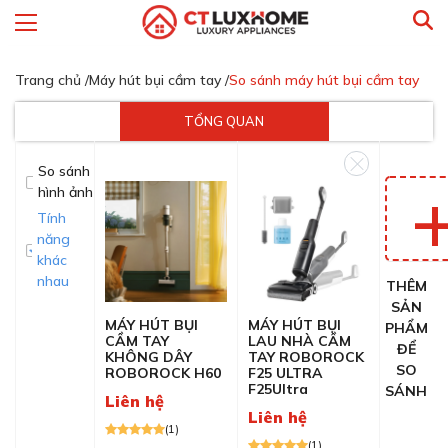
Trang chủ /
Máy hút bụi cầm tay /
So sánh máy hút bụi cầm tay
TỔNG QUAN
So sánh
hình ảnh
Tính
năng
khác
nhau
THÊM
SẢN
MÁY HÚT BỤI
MÁY HÚT BỤI
PHẨM
CẦM TAY
LAU NHÀ CẦM
ĐỂ
KHÔNG DÂY
TAY ROBOROCK
SO
ROBOROCK H60
F25 ULTRA
F25Ultra
SÁNH
Liên hệ
Liên hệ
(1)
(1)