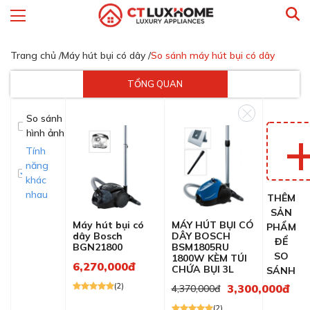
Trang chủ /
Máy hút bụi có dây /
So sánh máy hút bụi có dây
TỔNG QUAN
So sánh
hình ảnh
Tính
năng
khác
nhau
THÊM
SẢN
Máy hút bụi có
MÁY HÚT BỤI CÓ
PHẨM
dây Bosch
DÂY BOSCH
ĐỂ
BGN21800
BSM1805RU
SO
1800W KÈM TÚI
6,270,000đ
CHỨA BỤI 3L
SÁNH
(2)
3,300,000đ
4,370,000đ
(2)