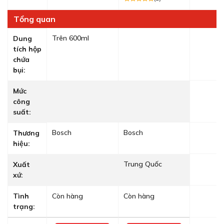
Tổng quan
Trên 600ml
Dung
tích hộp
chứa
bụi:
Mức
công
suất:
Bosch
Bosch
Thương
hiệu:
Trung Quốc
Xuất
xứ:
Tình
Còn hàng
Còn hàng
trạng: