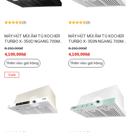
(3)
(3)
MÁY HÚT MÙI ÂM TỦ KOCHER
MÁY HÚT MÙI ÂM TỦ KOCHER
TURBO X-350D NGANG 700MM
TURBO X-350N NGANG 700MM
MÀU ĐEN
MÀU NGỌC TRAI
8,150,000đ
8,150,000đ
4,100,000đ
4,100,000đ
Thêm vào giỏ hàng
Thêm vào giỏ hàng
Sale