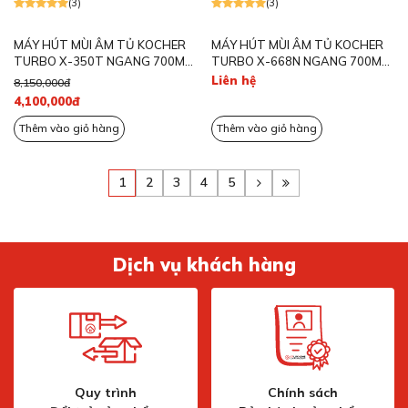
(3)
(3)
MÁY HÚT MÙI ÂM TỦ KOCHER
MÁY HÚT MÙI ÂM TỦ KOCHER
TURBO X-350T NGANG 700MM
TURBO X-668N NGANG 700MM
MÀU TRẮNG
MÀU NGỌC TRAI
Liên hệ
8,150,000đ
4,100,000đ
Thêm vào giỏ hàng
Thêm vào giỏ hàng
1
2
3
4
5
Dịch vụ khách hàng
Quy trình
Chính sách