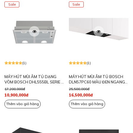
Sale
Sale
(1)
(1)
MÁY HÚT MÙI ÂM TỦ DẠNG
MÁY HÚT MÙI ÂM TỦ BOSCH
VÒM BOSCH DHL555BL SERIE 4
DLN57PC60 MÀU ĐEN NGANG
NGANG 53CM
60CM
17,200,000đ
25,500,000đ
10,900,000đ
16,500,000đ
Thêm vào giỏ hàng
Thêm vào giỏ hàng