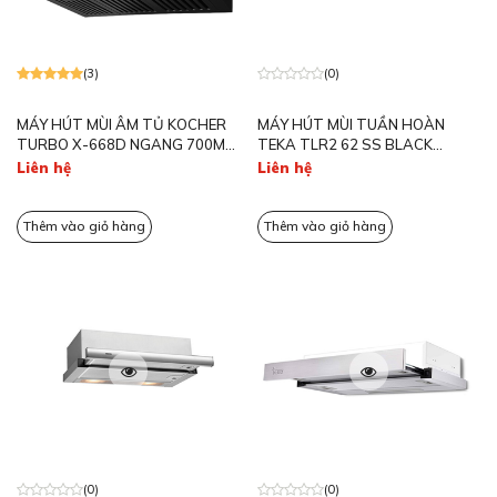
(3)
(0)
MÁY HÚT MÙI ÂM TỦ KOCHER
MÁY HÚT MÙI TUẦN HOÀN
TURBO X-668D NGANG 700MM
TEKA TLR2 62 SS BLACK
MÀU ĐEN
GLASS DẠNG KÉO
Liên hệ
Liên hệ
Thêm vào giỏ hàng
Thêm vào giỏ hàng
(0)
(0)