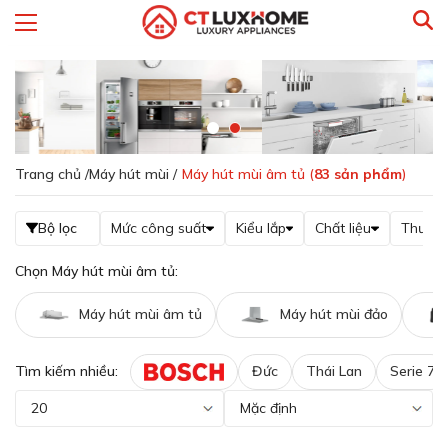
Trang chủ /
Máy hút mùi /
Máy hút mùi âm tủ (
83
sản phẩm
)
Bộ lọc
Mức công suất
Kiểu lắp
Chất liệu
Thương
Chọn Máy hút mùi âm tủ:
Máy hút mùi âm tủ
Máy hút mùi đảo
Tìm kiếm nhiều:
Đức
Thái Lan
Serie 7