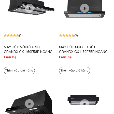
(3)
(3)
MÁY HÚT MÙI KÉO RÚT
MÁY HÚT MÙI KÉO RÚT
GRANDX GX H60F58B NGANG
GRANDX GX H70F75B NGANG
60CM
70CM
Liên hệ
Liên hệ
Thêm vào giỏ hàng
Thêm vào giỏ hàng