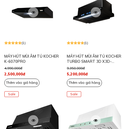
(1)
(1)
MÁY HÚT MÙI ÂM TỦ KOCHER
MÁY HÚT MÙI ÂM TỦ KOCHER
K-6070PRO
TURBO SMART 3D X3D-
350D.AUC AUTO CLEAN
4,990,000đ
9,350,000đ
2,500,000đ
5,200,000đ
Thêm vào giỏ hàng
Thêm vào giỏ hàng
Sale
Sale