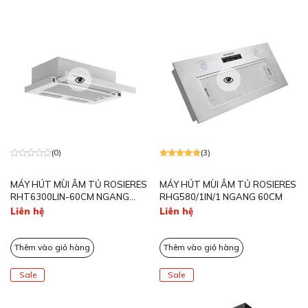
(0)
(3)
MÁY HÚT MÙI ÂM TỦ ROSIERES
MÁY HÚT MÙI ÂM TỦ ROSIERES
RHT6300LIN-60CM NGANG
RHG580/1IN/1 NGANG 60CM
60CM
Liên hệ
Liên hệ
Thêm vào giỏ hàng
Thêm vào giỏ hàng
Sale
Sale