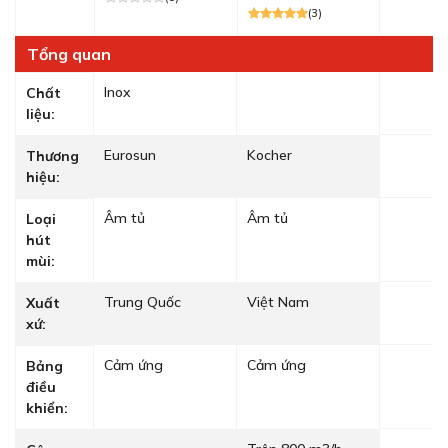
(3)
Tổng quan
Inox
Chất
liệu:
Eurosun
Kocher
Thương
hiệu:
Âm tủ
Âm tủ
Loại
hút
mùi:
Trung Quốc
Việt Nam
Xuất
xứ:
Cảm ứng
Cảm ứng
Bảng
điều
khiển: