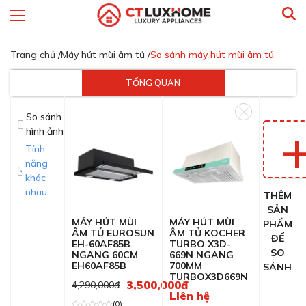
Trang chủ /
Máy hút mùi âm tủ /
So sánh máy hút mùi âm tủ
TỔNG QUAN
So sánh
hình ảnh
Tính
năng
khác
nhau
THÊM
SẢN
MÁY HÚT MÙI
MÁY HÚT MÙI
PHẨM
ÂM TỦ EUROSUN
ÂM TỦ KOCHER
ĐỂ
EH-60AF85B
TURBO X3D-
SO
NGANG 60CM
669N NGANG
EH60AF85B
700MM
SÁNH
TURBOX3D669N
3,500,000đ
4,290,000đ
Liên hệ
(0)