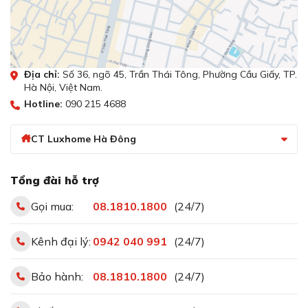
nổi trội, thiết bị chắc chắn sẽ giúp căn phòng của bạn
trở nên thoáng đãng và không bị ám mùi khi nấu ăn.
Mọi thông tin chi tiết về sản phẩm vui lòng liên hệ với
CTLuxhome theo hotline: 0818101800 để được tư vấn
Địa chỉ:
Số 36, ngõ 45, Trần Thái Tông, Phường Cầu Giấy, TP.
và hỗ trợ miễn phí
Hà Nội, Việt Nam.
Hotline:
090 215 4688
CT Luxhome Hà Đông
Tổng đài hỗ trợ
Gọi mua:
08.1810.1800
(24/7)
Kênh đại lý:
0942 040 991
(24/7)
Bảo hành:
08.1810.1800
(24/7)