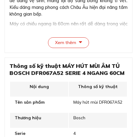
dễ dàng vệ sinh, mang lại độ sáng bóng không tì vết.
Kiểu dáng mang phong cách Châu Âu hiện đại nâng tầm
không gian bếp.
Máy có chiều ngang là 60cm nên rất dễ dàng trong việc
lắp ráp cũng như thích hợp với hầu hết kiểu thiết kế bếp
hiện nay. Đồng thời, kết hợp với đường kính ống dẫn khí
Xem thêm
là 120mm hoặc 150mm tạo khả năng hút mùi mạnh
mẽ.
Thông số kỹ thuật MÁY HÚT MÙI ÂM TỦ
BOSCH DFR067A52 SERIE 4 NGANG 60CM
Nội dung
Thông số kỹ thuật
Tên sản phẩm
Máy hút mùi DFR067A52
Thương hiệu
Bosch
Serie
4
Kiểu dáng âm tủ sang trọng, tạo sự tinh tế và thẩm