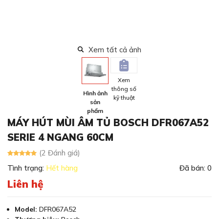
Xem tất cả ảnh
Xem
thông số
Hình ảnh
kỹ thuật
sản
phẩm
MÁY HÚT MÙI ÂM TỦ BOSCH DFR067A52
SERIE 4 NGANG 60CM
(2 Đánh giá)
Tình trạng:
Hết hàng
Đã bán: 0
Liên hệ
Model:
DFR067A52