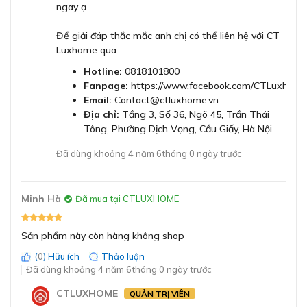
Trọng lượng
9.9 kg
ngay ạ
Bảng điều khiển trực quan dễ dàng sử dụng
Để giải đáp thắc mắc anh chị có thể liên hệ với CT
Công suất hút mức tối
399 m³/h
Luxhome qua:
đa
Hotline:
0818101800
Fanpage:
https://www.facebook.com/CTLuxhome
Công suất hút mức
728 m³/h (Theo tiêu
Email:
Contact@ctluxhome.vn
chuyên sâu
chuẩn EN 61591)
Địa chỉ:
Tầng 3, Số 36, Ngõ 45, Trần Thái
Tông, Phường Dịch Vọng, Cầu Giấy, Hà Nội
Cường độ ánh sáng
294 lux
Đã dùng khoảng 4 năm 6tháng 0 ngày trước
Tối đa 53dB
Độ ồn
Tối đa 68dB (Chế
Bảng điều khiển trực quan, dễ dàng thao tác
Minh Hà
Đã mua tại CTLUXHOME
độ chuyên sâu)
Máy hút mùi Bosch DFR067A52 có thiết kế bảng điều
Sản phẩm này còn hàng không shop
Đèn chiếu sáng
Đèn LED 2 x 1.5W
khiển trực quan, dễ dàng thực hiện các thao tác. Tại đây,
bạn có thể lựa chọn tất cả các chức năng rất dễ dàng
(
0
) Hữu ích
Thảo luận
Đã dùng khoảng 4 năm 6tháng 0 ngày trước
như: bật tắt đèn, tăng giảm mức độ quạt,....
Chiều dài dây điện
175 cm
CTLUXHOME
QUẢN TRỊ VIÊN
Công suất hút 728 m3/h hút sạch mùi và