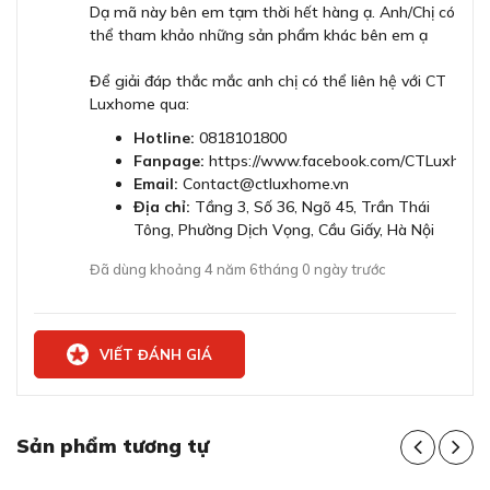
Tiêu thụ năng lượng
144 W
Dạ mã này bên em tạm thời hết hàng ạ. Anh/Chị có
khói thức ăn, trả lại không khí tươi mát
thể tham khảo những sản phẩm khác bên em ạ
Máy sẽ có tất cả 3 mức hút giúp đạt đến công suất hút
Cường độ dòng điện
10 A
và xả mùi, khói thức ăn tối đa ở mức chuyên sâu là 728
Để giải đáp thắc mắc anh chị có thể liên hệ với CT
m3/h (theo tiêu chuẩn EN 61519). Với mức hút này,
Luxhome qua:
Tần số
50; 60 Hz
DFR067A52 hoàn toàn có thể làm tốt nhiệm vụ hút
Hotline:
0818101800
sạch những mùi và khó thức ăn, đem lại một không gian
Fanpage:
https://www.facebook.com/CTLuxhome
Hiệu điện thế
220-240 V
sạch sẽ cho căn bếp gia đình bạn.
Email:
Contact@ctluxhome.vn
Địa chỉ:
Tầng 3, Số 36, Ngõ 45, Trần Thái
Loại phích cắm
Gardy w/ nối đất
Tông, Phường Dịch Vọng, Cầu Giấy, Hà Nội
Đã dùng khoảng 4 năm 6tháng 0 ngày trước
Bảo hành
3 năm
VIẾT ĐÁNH GIÁ
Sản phẩm tương tự
Công suất hút 728 m3/h hút sạch mùi và khói thức ăn,