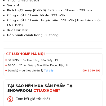
Thương hiệu:
Bosch
Serie:
4
Kích thước máy (CxRxS):
426mm x 598mm x 290 mm
Công suất hút mức tối đa:
399 m³/h
Công suất hút mức chuyên sâu:
728 m³/h (Theo tiêu chuẩn
EN 61591)
Xuất xứ:
Đức
Bảo hành chính hãng:
36 tháng
CT LUXHOME HÀ NỘI
Số 36/45, Trần Thái Tông, Cầu Giấy, HN
Số D01 L23, An Vượng ShopVilla, Dương Nội, HN
Đăng ký mua theo giá đại lý
Tại đây
0942 040 991
TẠI SAO NÊN MUA SẢN PHẨM TẠI
SHOWROOM
CTLUXHOME?
Cam kết giá tốt nhất