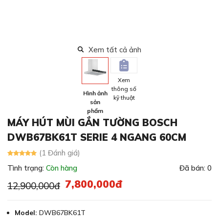
Xem tất cả ảnh
Xem
thông số
Hình ảnh
kỹ thuật
sản
phẩm
MÁY HÚT MÙI GẮN TƯỜNG BOSCH
DWB67BK61T SERIE 4 NGANG 60CM
(1 Đánh giá)
Tình trạng:
Còn hàng
Đã bán: 0
7,800,000đ
12,900,000đ
Model:
DWB67BK61T