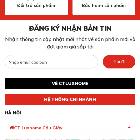
sáng cần thiết. Với thiết kế chìm, bảng điều khiển không
Đổi trả sản phẩm
Bảo hành sản phẩm
chỉ mang đến vẻ đẹp hiện đại mà còn giúp việc vệ sinh
trở nên đơn giản hơn, khi không có các rãnh hay nút nổi
làm cản trở.
ĐĂNG KÝ NHẬN BẢN TIN
Nhận thông tin cập nhật mới nhất về sản phẩm mới và
đợt giảm giá sắp tới
Gửi đi
VỀ CTLUXHOME
HỆ THỐNG CHI NHÁNH
HÀ NỘI
Bảng điều khiển TouchControl lựa chọn công suất và
chức năng với một chạm
CT Luxhome Cầu Giấy