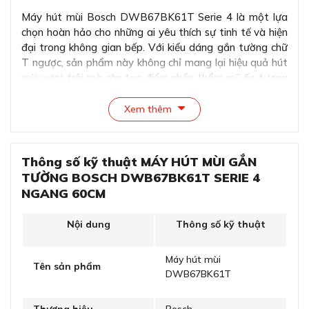
Máy hút mùi Bosch DWB67BK61T Serie 4 là một lựa
chọn hoàn hảo cho những ai yêu thích sự tinh tế và hiện
đại trong không gian bếp. Với kiểu dáng gắn tường chữ
T ngược, sản phẩm này không chỉ mang lại hiệu quả hút
mùi vượt trội mà còn tạo điểm nhấn thẩm mỹ ấn tượng
cho căn bếp.
Xem thêm
Thông số kỹ thuật MÁY HÚT MÙI GẮN
TƯỜNG BOSCH DWB67BK61T SERIE 4
NGANG 60CM
Nội dung
Thông số kỹ thuật
Máy hút mùi
Tên sản phẩm
DWB67BK61T
Thiết kế độc lập tinh tế sang trọng, tạo điểm nhấn cho
không gian bếp