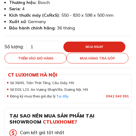
Thương hiệu:
Bosch
Serie:
4
Kích thước máy (CxRxS):
550 - 830 x 598 x 500 mm
Xuất xứ:
Germany
Bảo hành chính hãng:
36 tháng
Số lượng:
MUA NGAY
THÊM VÀO GIỎ HÀNG
MUA HÀNG TRẢ GÓP
CT LUXHOME HÀ NỘI
Số 36/45, Trần Thái Tông, Cầu Giấy, HN
Số D01 L23, An Vượng ShopVilla, Dương Nội, HN
Đăng ký mua theo giá đại lý
Tại đây
0942 040 991
TẠI SAO NÊN MUA SẢN PHẨM TẠI
SHOWROOM
CTLUXHOME?
Cam kết giá tốt nhất