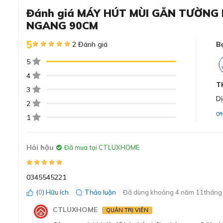
Đánh giá MÁY HÚT MÙI GẮN TƯỜNG
NGANG 90CM
Đánh giá chi tiết về máy 
5
2 Đánh giá
B
DWBM98G50B
5
4
Thiết kế độc lập sang trọng và tinh tế, tạo 
T
3
Máy hút mùi gắn tường Bosch DWBM98G50B được thiết
Dị
2
máy hút mùi Bosch còn giúp tạo điểm nhấn cho không g
0
1
không gỉ, có độ bền tốt, giúp hạn chế bám bẩn và dễ dàng 
Hải hậu
Đã mua tại CTLUXHOME
0345545221
(
0
) Hữu ích
Thảo luận
Đã dùng khoảng 4 năm 11tháng 
CTLUXHOME
QUẢN TRỊ VIÊN