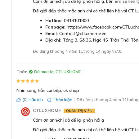
Cảm ơn anh/chị đã để lại phản hồi ạ, bên em sẽ liên l
Để giải đáp thắc mắc anh chị có thể liên hệ với CT 
Hotline:
0818101800
Fanpage:
https://www.facebook.com/CTLuxh
Email:
Contact@ctluxhome.vn
Địa chỉ:
Tầng 3, Số 36, Ngõ 45, Trần Thái Tôn
Đã dùng khoảng 4 năm 11tháng 14 ngày trước
Toản
Đã mua tại CTLUXHOME
Nhìn sang hẳn cái bếp, ok shop
Máy hút mùi Bosch DWBM98G50B thiết kế gắn tường d
(
0
) Hữu ích
Thảo luận
Đã dùng khoảng 4 năm 11tháng 
gian b
CTLUXHOME
QUẢN TRỊ VIÊN
Máy hút mùi Bosch DWBM98G50B được thiết kế với chiều 
Cảm ơn anh/chị đã để lại phản hồi ạ
dàng lắp đặt và phù hợp với nhiều kiểu thiết kế bếp hiện 
nhờ có đường kính ống thoát khí là 150mm.
Để giải đáp thắc mắc anh chị có thể liên hệ với CT 
Máy hút mùi DWBM98G50B cũng được tối ưu hoàn toàn ng