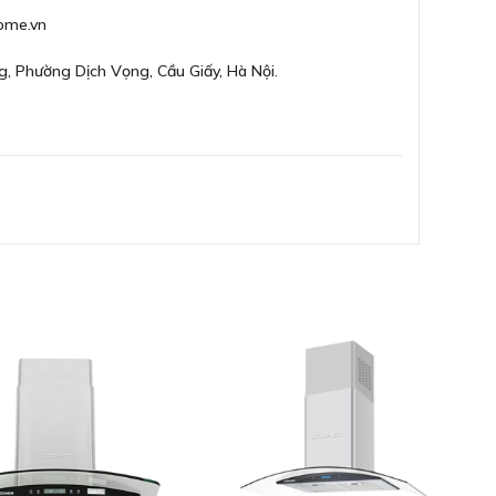
 làm vệ sinh, dọn sạch mọi ngóc ngách nhỏ nhất bên
ome.vn
g, Phường Dịch Vọng, Cầu Giấy, Hà Nội.
0-840 x 900 x 505 mm ( chiều cao x chiều rộng x
ng căn bếp khi sử dụng
osch DWBM98G50B. Hệ thống đèn được trang bị đều
ang trọng. Nó giúp hỗ trợ chiếu sáng, nhờ vậy người