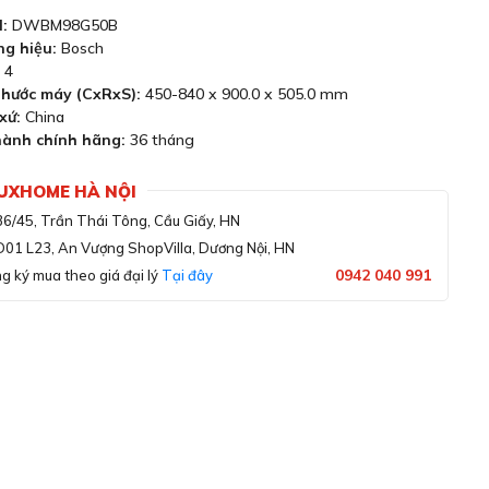
:
DWBM98G50B
g hiệu:
Bosch
4
thước máy (CxRxS):
450-840 x 900.0 x 505.0 mm
xứ:
China
ành chính hãng:
36 tháng
LUXHOME HÀ NỘI
36/45, Trần Thái Tông, Cầu Giấy, HN
D01 L23, An Vượng ShopVilla, Dương Nội, HN
0942 040 991
g ký mua theo giá đại lý
Tại đây