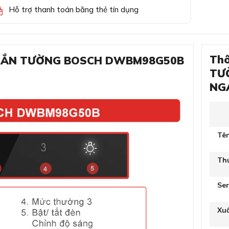
Hỗ trợ thanh toán bằng thẻ tín dụng
Thô
ÙI GẮN TƯỜNG BOSCH DWBM98G50B
TƯ
NG
Tê
Th
Ser
Xu