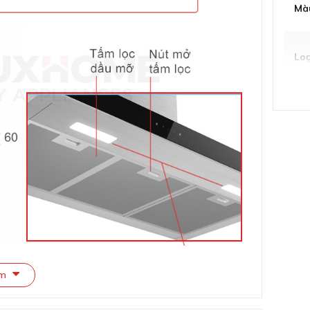
Mà
Lo
Chấ
Số 
Tiệ
Kíc
Đườ
êm
Trọ
Côn