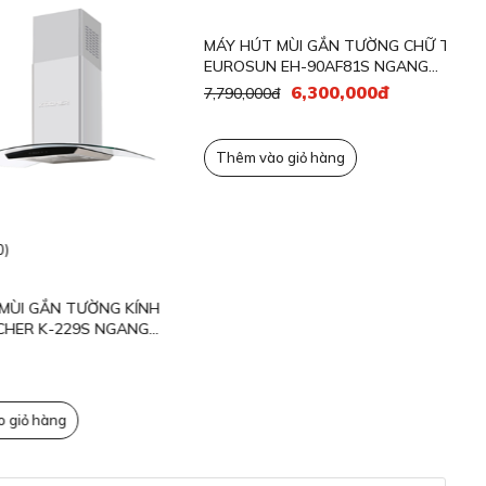
ều dài dây điện
1.3m
MÁ
22
g cơ Inverter dua
11,
90W
art BLDC
T
ờng độ dòng điện
10A
n số
50; 60Hz
(0)
u điện thế
220 - 240V
I GẮN TƯỜNG KÍNH
MÁY HÚT MÙI GẮN TƯỜNG CHỮ T
o hành
2 năm
R K-229S NGANG
EUROSUN EH-90AF81S NGANG
70CM
6,300,000đ
7,790,000đ
ỏ hàng
Thêm vào giỏ hàng