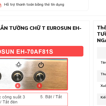
Hỗ trợ thanh toán bằng thẻ tín dụng
Thô
 GẮN TƯỜNG CHỮ T EUROSUN EH-
TƯ
NG
Tê
Th
Xu
Ki