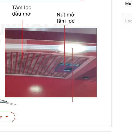
Mà
Lo
Mặ
Bản
Th
Số 
Tiệ
êm
Kíc
S x