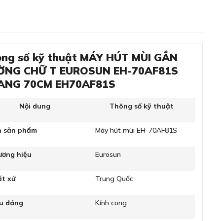
ng số kỹ thuật MÁY HÚT MÙI GẮN
ỜNG CHỮ T EUROSUN EH-70AF81S
ANG 70CM EH70AF81S
Nội dung
Thông số kỹ thuật
n sản phẩm
Máy hút mùi EH-70AF81S
ương hiệu
Eurosun
ất xứ
Trung Quốc
ểu dáng
Kính cong