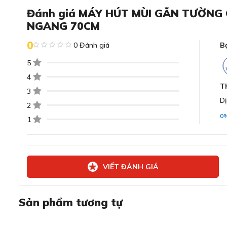
Đánh giá MÁY HÚT MÙI GẮN TƯỜNG
NGANG 70CM
Đánh giá chi tiết về máy hút m
0
0 Đánh giá
B
70AF81S
5
Kiểu dáng độc lập tinh tế, tạo điểm nhấn cho
4
T
3
Dị
2
0
1
VIẾT ĐÁNH GIÁ
Sản phẩm tương tự