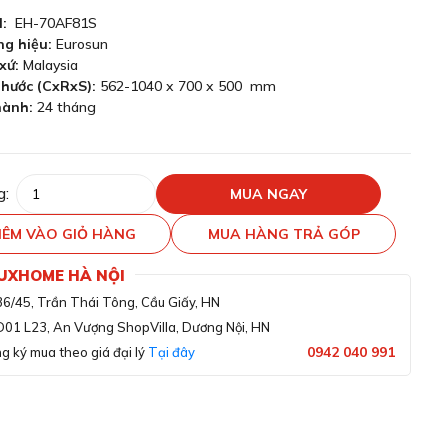
l:
EH-70AF81S
g hiệu:
Eurosun
xứ:
Malaysia
thước (CxRxS):
562-1040 x 700 x 500 mm
hành:
24 tháng
g:
MUA NGAY
ÊM VÀO GIỎ HÀNG
MUA HÀNG TRẢ GÓP
LUXHOME HÀ NỘI
36/45, Trần Thái Tông, Cầu Giấy, HN
D01 L23, An Vượng ShopVilla, Dương Nội, HN
0942 040 991
g ký mua theo giá đại lý
Tại đây