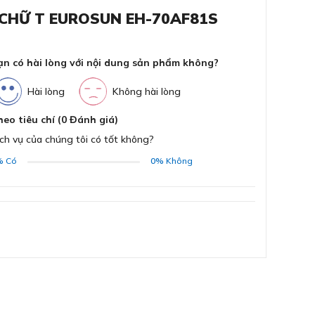
Đườ
 CHỮ T EUROSUN EH-70AF81S
ùi gắn tường EUROSUN EH-
Trọ
ạn có hài lòng với nội dung sản phẩm không?
ĐĂNG KÝ
Bằng cách đăng ký trở thành đại lý, bạn xác nhận rằng
Cô
bạn đã đọc và đồng ý với các Điều khoản và Điều kiện của
Hài lòng
Không hài lòng
chúng tôi.
 không gian bếp
Chúng tôi sẽ liên hệ lại ngay sau khi nhận được thông tin
heo tiêu chí (0 Đánh giá)
Độ
đăng ký của anh chị
ch vụ của chúng tôi có tốt không?
%
Có
0%
Không
GỬI
Độ
Lướ
Lọc
Đèn
Hẹn