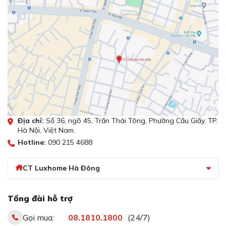
Độ ồn thấp < 47db tạo cảm giác yên tĩnh, không gây
khó chịu
Máy hút mùi Eurosun EH-70K32 không chỉ là một công
cụ mạnh mẽ trong việc loại bỏ mùi và dầu mỡ khó chịu,
mà còn là người bạn yên bình đồng hành trong không
Địa chỉ:
Số 36, ngõ 45, Trần Thái Tông, Phường Cầu Giấy, TP.
gian bếp của bạn. Với chỉ 47dB ở mức công suất hút
Hà Nội, Việt Nam.
bình thường, máy tạo ra một bầu không khí yên tĩnh và
Hotline:
090 215 4688
thoải mái, để bạn có thể thưởng thức quá trình nấu
nướng mà không bị làm phiền bởi tiếng ồn.
CT Luxhome Hà Đông
Đặc biệt, đường ống thoát khí rộng lớn lên đến 150mm
giúp máy đẩy khí ra ngoài một cách nhanh chóng và hiệu
quả, giảm thiểu tiếng ồn và tạo ra một không gian nấu
Tổng đài hỗ trợ
nướng và ăn uống thêm thoải mái và thuận tiện.
Gọi mua:
08.1810.1800
(24/7)