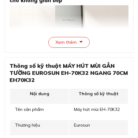
cho không gian bếp
Xem thêm
Thông số kỹ thuật MÁY HÚT MÙI GẮN
TƯỜNG EUROSUN EH-70K32 NGANG 70CM
EH70K32
Kiểu dáng độc lập tinh tế, tạo điểm nhấn cho không
gian bếp
Nội dung
Thông số kỹ thuật
Máy hút khói Eurosun EH-70K32 là sản phẩm rất cần
Tên sản phẩm
Máy hút mùi EH-70K32
thiết cho căn bếp của gia đình bạn, không những giúp
loại bỏ mùi khó chịu mà còn mang lại không khí trong
lành và tăng thêm tính thẩm mỹ cho không gian nấu
Thương hiệu
Eurosun
nướng của bạn. Sản phẩm này là hàng chính hãng nhập
khẩu nguyên chiếc từ Eurosun, với thiết kế đẹp mắt và