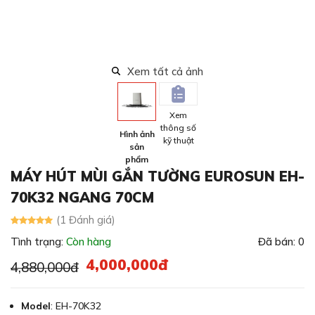
Xem tất cả ảnh
Xem
thông số
Hình ảnh
kỹ thuật
sản
phẩm
MÁY HÚT MÙI GẮN TƯỜNG EUROSUN EH-
70K32 NGANG 70CM
(1 Đánh giá)
Tình trạng:
Còn hàng
Đã bán: 0
4,000,000đ
4,880,000đ
Model
: EH-70K32