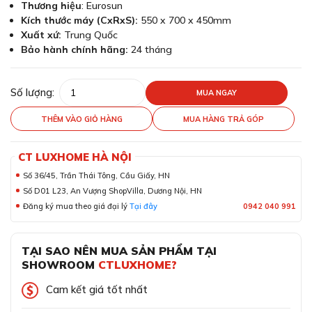
Thương hiệu
: Eurosun
Kích thước máy (CxRxS):
550 x 700 x 450mm
Xuất xứ:
Trung Quốc
Bảo hành chính hãng:
24 tháng
Số lượng:
MUA NGAY
THÊM VÀO GIỎ HÀNG
MUA HÀNG TRẢ GÓP
CT LUXHOME HÀ NỘI
Số 36/45, Trần Thái Tông, Cầu Giấy, HN
Số D01 L23, An Vượng ShopVilla, Dương Nội, HN
Đăng ký mua theo giá đại lý
Tại đây
0942 040 991
TẠI SAO NÊN MUA SẢN PHẨM TẠI
SHOWROOM
CTLUXHOME?
Cam kết giá tốt nhất