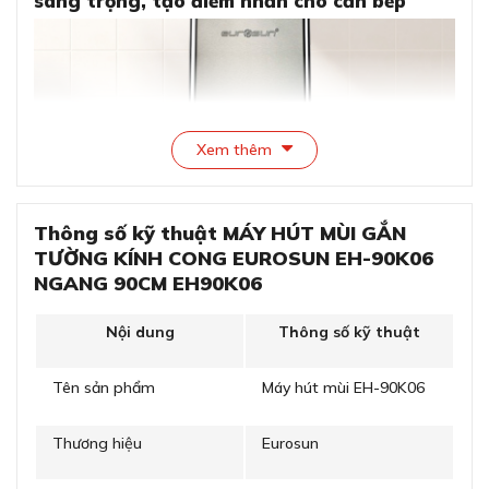
sang trọng, tạo điểm nhấn cho căn bếp
Xem thêm
Thông số kỹ thuật MÁY HÚT MÙI GẮN
TƯỜNG KÍNH CONG EUROSUN EH-90K06
NGANG 90CM EH90K06
Thiết kế máy hút mùi gắn tường kính cong sang
trọng, tạo điểm nhấn cho căn bếp
Nội dung
Thông số kỹ thuật
Máy hút mùi gắn tường Eurosun EH-90K06 được thiết
Tên sản phẩm
Máy hút mùi EH-90K06
kế với dạng kính cong độc đáo và hiện đại. Thân máy
inox cao cấp 304 dày 0.5mm kết hợp kính màu
Tempered dày 5.5mm tạo nên sự sang trọng cho căn
Thương hiệu
Eurosun
bếp.