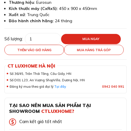
Thương hiệu
: Eurosun
Kích thước máy (CxRxS):
450 x 900 x 450mm
Xuất xứ:
Trung Quốc
Bảo hành chính hãng:
24 tháng
Số lượng:
MUA NGAY
THÊM VÀO GIỎ HÀNG
MUA HÀNG TRẢ GÓP
CT LUXHOME HÀ NỘI
Số 36/45, Trần Thái Tông, Cầu Giấy, HN
Số D01 L23, An Vượng ShopVilla, Dương Nội, HN
Đăng ký mua theo giá đại lý
Tại đây
0942 040 991
TẠI SAO NÊN MUA SẢN PHẨM TẠI
SHOWROOM
CTLUXHOME?
Cam kết giá tốt nhất