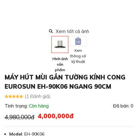
Xem tất cả ảnh
Xem
thông số
Hình ảnh
kỹ thuật
sản
phẩm
MÁY HÚT MÙI GẮN TƯỜNG KÍNH CONG
EUROSUN EH-90K06 NGANG 90CM
(1 Đánh giá)
Tình trạng:
Còn hàng
Đã bán: 0
4,000,000đ
4,980,000đ
Model
: EH-90K06