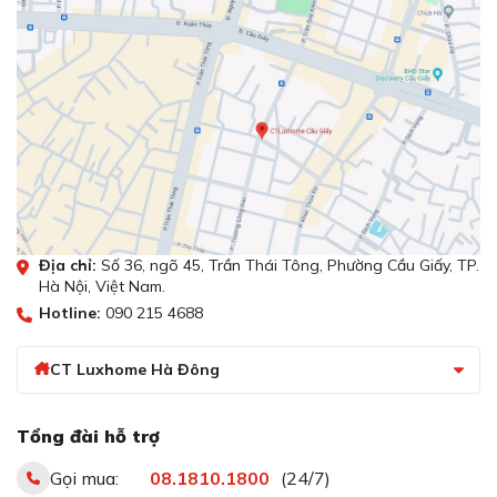
tiết kiệm điện năng
Địa chỉ:
Số 36, ngõ 45, Trần Thái Tông, Phường Cầu Giấy, TP.
Hà Nội, Việt Nam.
Hotline:
090 215 4688
Động cơ Tuabin lõi đồng hút mùi hiệu quả, tiết kiệm
điện năng
CT Luxhome Hà Đông
Máy hút mùi EH-90K06 được trang bị động cơ Tuabin
Europe lõi đồng mang đến công suất lớn tới 170W giúp
Tổng đài hỗ trợ
loại bỏ mùi thức ăn không gian bếp.
Gọi mua:
08.1810.1800
(24/7)
Động cơ tuabin siêu với với 2 tốc độ hút linh hoạt giúp