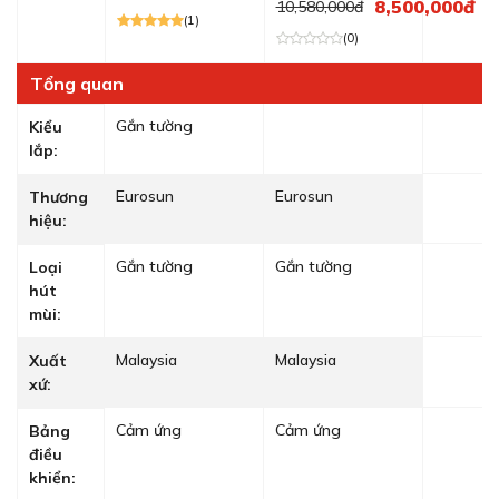
8,500,000đ
10,580,000đ
(1)
(0)
Tổng quan
Gắn tường
Kiểu
lắp:
Eurosun
Eurosun
Thương
hiệu:
Gắn tường
Gắn tường
Loại
hút
mùi:
Malaysia
Malaysia
Xuất
xứ:
Cảm ứng
Cảm ứng
Bảng
điều
khiển: