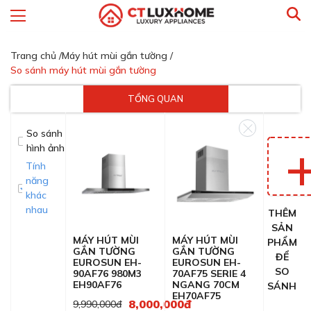
Trang chủ /
Máy hút mùi gắn tường /
So sánh máy hút mùi gắn tường
TỔNG QUAN
So sánh
hình ảnh
Tính
năng
khác
nhau
THÊM
SẢN
MÁY HÚT MÙI
MÁY HÚT MÙI
PHẨM
GẮN TƯỜNG
GẮN TƯỜNG
ĐỂ
EUROSUN EH-
EUROSUN EH-
SO
90AF76 980M3
70AF75 SERIE 4
EH90AF76
NGANG 70CM
SÁNH
EH70AF75
8,000,000đ
9,990,000đ