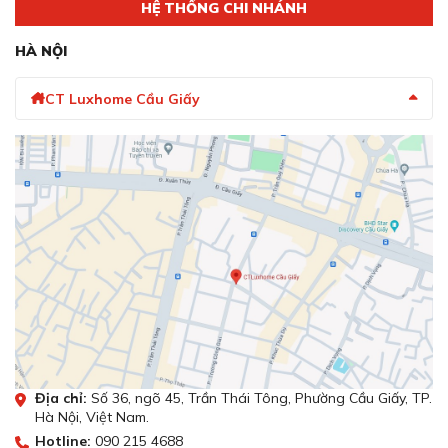
HỆ THỐNG CHI NHÁNH
HÀ NỘI
CT Luxhome Cầu Giấy
Địa chỉ:
Số 36, ngõ 45, Trần Thái Tông, Phường Cầu Giấy, TP.
Hà Nội, Việt Nam.
Hotline:
090 215 4688