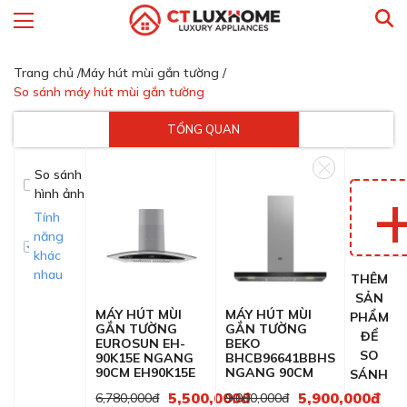
Trang chủ /
Máy hút mùi gắn tường /
So sánh máy hút mùi gắn tường
TỔNG QUAN
So sánh
hình ảnh
Tính
năng
khác
nhau
THÊM
SẢN
MÁY HÚT MÙI
MÁY HÚT MÙI
PHẨM
GẮN TƯỜNG
GẮN TƯỜNG
ĐỂ
EUROSUN EH-
BEKO
SO
90K15E NGANG
BHCB96641BBHS
90CM EH90K15E
NGANG 90CM
SÁNH
5,500,000đ
5,900,000đ
6,780,000đ
9,000,000đ