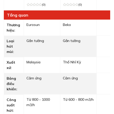
(0)
(0)
Tổng quan
Eurosun
Beko
Thương
hiệu:
Gắn tường
Gắn tường
Loại
hút
mùi:
Malaysia
Thổ Nhĩ Kỳ
Xuất
xứ:
Cảm ứng
Cảm ứng
Bảng
điều
khiển:
Từ 800 - 1000
Từ 600 - 800 m3/h
Công
m3/h
suất
hút: