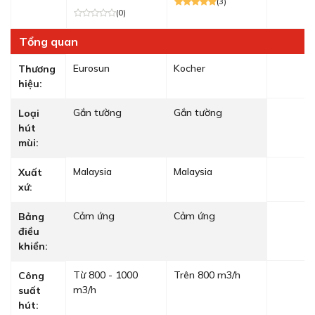
(3)
(0)
Tổng quan
Eurosun
Kocher
Thương
hiệu:
Gắn tường
Gắn tường
Loại
hút
mùi:
Malaysia
Malaysia
Xuất
xứ:
Cảm ứng
Cảm ứng
Bảng
điều
khiển:
Từ 800 - 1000
Trên 800 m3/h
Công
m3/h
suất
hút: