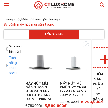
Trang chủ /
Máy hút mùi gắn tường /
So sánh máy hút mùi gắn tường
TỔNG QUAN
So sánh
hình ảnh
Tính
năng
khác
nhau
THÊM
SẢN
MÁY HÚT MÙI
MÁY HÚT MÙI
PHẨM
GẮN TƯỜNG
CHỮ T KOCHER
ĐỂ
EUROSUN EH-
K-225D NGANG
SO
90K15E NGANG
700MM K225D
90CM EH90K15E
SÁNH
6,700,000đ
11,250,000đ
5,500,000đ
6,780,000đ