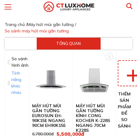
Trang chủ /
Máy hút mùi gắn tường /
So sánh máy hút mùi gắn tường
TỔNG QUAN
So sánh
hình ảnh
Tính
năng
khác
nhau
THÊM
SẢN
MÁY HÚT MÙI
MÁY HÚT MÙI
PHẨM
GẮN TƯỜNG
GẮN TƯỜNG
ĐỂ
EUROSUN EH-
KÍNH CONG
SO
90K15E NGANG
KOCHER K-228S
90CM EH90K15E
NGANG 70CM
SÁNH
K228S
5,500,000đ
6,780,000đ