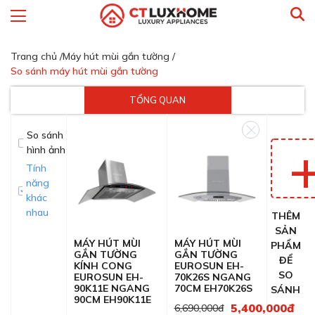
Trang chủ /
Máy hút mùi gắn tường /
So sánh máy hút mùi gắn tường
TỔNG QUAN
So sánh
hình ảnh
Tính
năng
khác
nhau
THÊM
SẢN
MÁY HÚT MÙI
MÁY HÚT MÙI
PHẨM
GẮN TƯỜNG
GẮN TƯỜNG
ĐỂ
KÍNH CONG
EUROSUN EH-
SO
EUROSUN EH-
70K26S NGANG
90K11E NGANG
70CM EH70K26S
SÁNH
90CM EH90K11E
5,400,000đ
6,690,000đ