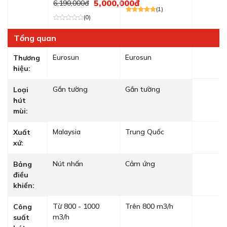
5,000,000đ
6,190,000đ
(1)
(0)
Tổng quan
Eurosun
Eurosun
Thương
hiệu:
Gắn tường
Gắn tường
Loại
hút
mùi:
Malaysia
Trung Quốc
Xuất
xứ:
Nút nhấn
Cảm ứng
Bảng
điều
khiển:
Từ 800 - 1000
Trên 800 m3/h
Công
m3/h
suất