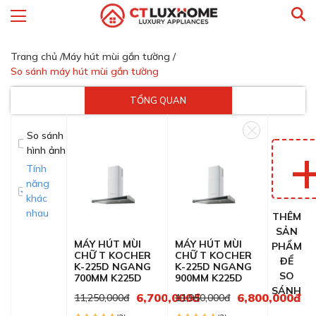
Trang chủ /
Máy hút mùi gắn tường /
So sánh máy hút mùi gắn tường
TỔNG QUAN
So sánh
hình ảnh
Tính
năng
khác
nhau
THÊM
SẢN
MÁY HÚT MÙI
MÁY HÚT MÙI
PHẨM
CHỮ T KOCHER
CHỮ T KOCHER
ĐỂ
K-225D NGANG
K-225D NGANG
SO
700MM K225D
900MM K225D
SÁNH
6,700,000đ
6,800,000đ
11,250,000đ
11,950,000đ