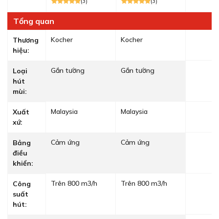
(3)
(3)
Tổng quan
Kocher
Kocher
Thương
hiệu:
Gắn tường
Gắn tường
Loại
hút
mùi:
Malaysia
Malaysia
Xuất
xứ:
Cảm ứng
Cảm ứng
Bảng
điều
khiển:
Trên 800 m3/h
Trên 800 m3/h
Công
suất
hút: