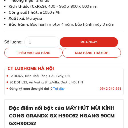
Thương hiệu:
Grandx
Kích thước (CxRxS):
430 - 950 x 900 x 500 mm
Công suất hút:
±1050m³/h
Xuất xứ:
Malaysia
Bảo hành:
Bảo hành motor 4 năm, bảo hành máy 3 năm
Số lượng:
MUA NGAY
THÊM VÀO GIỎ HÀNG
MUA HÀNG TRẢ GÓP
CT LUXHOME HÀ NỘI
Số 36/45, Trần Thái Tông, Cầu Giấy, HN
Số D01 L23, An Vượng ShopVilla, Dương Nội, HN
Đăng ký mua theo giá đại lý
Tại đây
0942 040 991
Đặc điểm nổi bật của MÁY HÚT MÙI KÍNH
CONG GRANDX GX H90C62 NGANG 90CM
GXH90C62