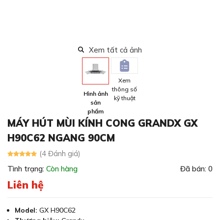
Xem tất cả ảnh
Xem
thông số
Hình ảnh
kỹ thuật
sản
phẩm
MÁY HÚT MÙI KÍNH CONG GRANDX GX
H90C62 NGANG 90CM
(4 Đánh giá)
Tình trạng:
Còn hàng
Đã bán: 0
Liên hệ
Model:
GX H90C62