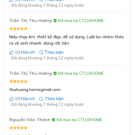
Kính cường lực Tempered Glass vòm dày
GỬI
Độ ồn
±42db
Đã dùng khoảng 7 tháng 12 ngày trước
6mm, vát cạnh Beveled edge tinh tế
Điện áp
220-240V/50Hz
Trần Thị Thu Hương
Đã mua tại CTLUXHOME
Ống thoát
Ø 150mm
Máy chạy êm, thiết kế đẹp, dễ sử dụng. Lưới lọc nhôm tháo
ra vệ sinh nhanh, dùng rất tiện.
430 - 950 x 900 x 500
(
0
) Hữu ích
Thảo luận
Kích thước (CxRxS)
mm
Đã dùng khoảng 7 tháng 12 ngày trước
Bảo hành motor 4 năm,
Trần Thị Thu Hương
Bảo hành
Đã mua tại CTLUXHOME
bảo hành máy 3 năm
thuhuong.homegmail.com
Kính cường lực Tempered Glass vòm dày 6mm, vát
cạnh Beveled edge tinh tế
(
0
) Hữu ích
Thảo luận
Đã dùng khoảng 7 tháng 12 ngày trước
Mặt kính của máy được làm từ kính cường lực Tempered
Glass cao cấp, thiết kế dạng vòm cong sang trọng với
Nguyễn Văn Thành
Đã mua tại CTLUXHOME
độ dày lên tới 6mm. Bề mặt kính được vát cạnh
Beveled Edge tinh xảo, tạo cảm giác thanh thoát và