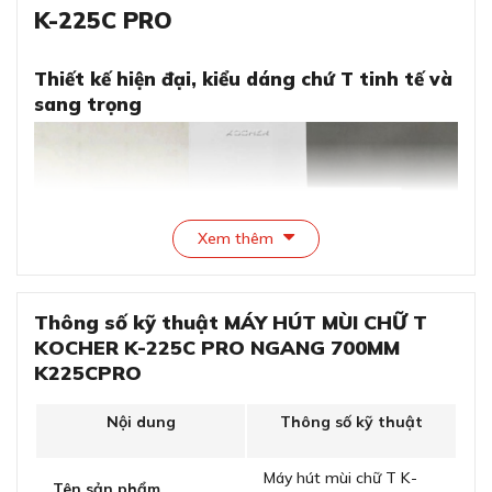
K-225C PRO
Thiết kế hiện đại, kiểu dáng chứ T tinh tế và
sang trọng
Xem thêm
Thông số kỹ thuật MÁY HÚT MÙI CHỮ T
KOCHER K-225C PRO NGANG 700MM
K225CPRO
Thiết kế hiện đại, kiểu dáng chứ T tinh tế và sang
Nội dung
Thông số kỹ thuật
trọng
Máy hút mùi Kocher K-225C PRO nổi bật với kiểu dáng
Máy hút mùi chữ T K-
Tên sản phẩm