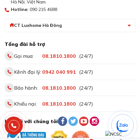
Hà Nội, Việt Nam.
Hotline:
090 215 4688
CT Luxhome Hà Đông
Tổng đài hỗ trợ
Gọi mua:
08.1810.1800
(24/7)
Kênh đại lý:
0942 040 991
(24/7)
Độ ồn 46dB tạo cảm giác êm ái, không gây khó chịu
cho người dùng
Bảo hành:
08.1810.1800
(24/7)
Với độ ồn lý tưởng chỉ 46dB, Kocher K-225C PRO hoạt
Khiếu nại:
08.1810.1800
(24/7)
động rất êm ái, đảm bảo không gian bếp luôn yên bình
và thoải mái.
Kết nối với chúng tôi
Mức ồn thấp này không gây khó chịu, cho phép bạn
thoải mái nấu nướng, trò chuyện và sinh hoạt mà không
bị làm phiền.