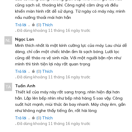
cũng sạch sẽ, thoáng khí. Công nghệ cảm ứng và điều
Hệ thống đèn LED chiếu sáng, dễ dàng quan sát bếp
khiển màn hình rất dễ sử dụng. Từ ngày có máy này, mình
khi nấu nướng
nấu nướng thoải mái hơn hẳn
Trả lời
(
0
) Thích
Hệ thống đèn LED chiếu sáng hiệu quả, cung cấp ánh
Đã dùng khoảng 11 tháng 16 ngày trước
sáng rõ ràng cho khu vực bếp nấu. Ánh sáng này giúp
Ngọc Lan
NL
bạn dễ dàng quan sát thực phẩm, điều chỉnh các thao
Mình thích nhất là mặt kính cường lực của máy. Lau chùi dễ
tác nấu nướng một cách chính xác.
dàng, chỉ cần một chiếc khăn ẩm là sạch bóng. Lưới lọc
Đèn LED không chỉ tiện lợi mà còn tiết kiệm điện năng
cũng dễ tháo ra vệ sinh nữa. Với một người bận rộn như
đáng kể.
mình thì tính tiện lợi này rất quan trọng
Trả lời
(
0
) Thích
Bảng điều khiển cảm ứng với 4 cấp độ hút
Đã dùng khoảng 11 tháng 16 ngày trước
linh hoạt
Tuấn Anh
TA
Thiết kế của máy này rất sang trọng, nhìn hiện đại hơn
hẳn. Lắp lên bếp nhìn như bếp nhà hàng 5 sao vậy. Công
suất hút mạnh, mùi thức ăn bay nhanh. Máy chạy êm, gần
như không nghe thấy tiếng ồn, rất hài lòng
Trả lời
(
0
) Thích
Đã dùng khoảng 11 tháng 16 ngày trước