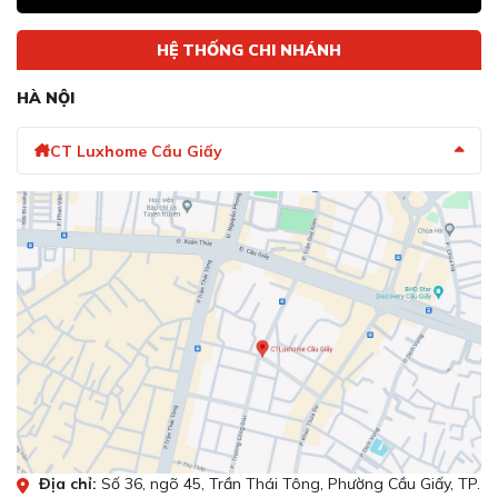
HỆ THỐNG CHI NHÁNH
HÀ NỘI
CT Luxhome Cầu Giấy
Lưới lọc nan inox, dễ tháo rời giúp bạn dễ dàng vệ
sinh và bảo dưỡng máy
Máy tích hợp hệ thống lọc than hoạt tính, giúp khử mùi
hiệu quả và làm sạch không khí bằng cách loại bỏ các
chất độc hại.
Hệ thống này đặc biệt phù hợp với những căn bếp không
có đường ống thoát khí, mang lại bầu không khí trong
lành và bảo vệ sức khỏe cho cả gia đình.
Độ ồn 46dB tạo cảm giác êm ái, không gây
khó chịu cho người dùng
Địa chỉ:
Số 36, ngõ 45, Trần Thái Tông, Phường Cầu Giấy, TP.