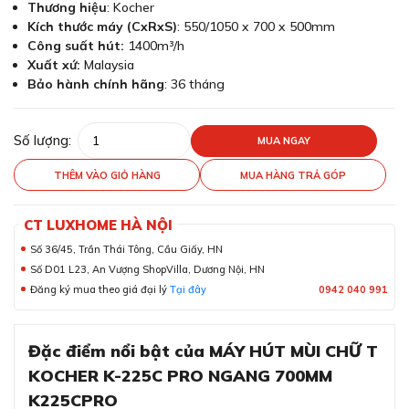
Thương hiệu
: Kocher
Kích thước máy (CxRxS)
: 550/1050 x 700 x 500mm
Công suất hút:
1400m³/h
Xuất xứ:
Malaysia
Bảo hành chính hãng
: 36 tháng
Số lượng:
MUA NGAY
THÊM VÀO GIỎ HÀNG
MUA HÀNG TRẢ GÓP
CT LUXHOME HÀ NỘI
Số 36/45, Trần Thái Tông, Cầu Giấy, HN
Số D01 L23, An Vượng ShopVilla, Dương Nội, HN
Đăng ký mua theo giá đại lý
Tại đây
0942 040 991
Đặc điểm nổi bật của MÁY HÚT MÙI CHỮ T
KOCHER K-225C PRO NGANG 700MM
K225CPRO