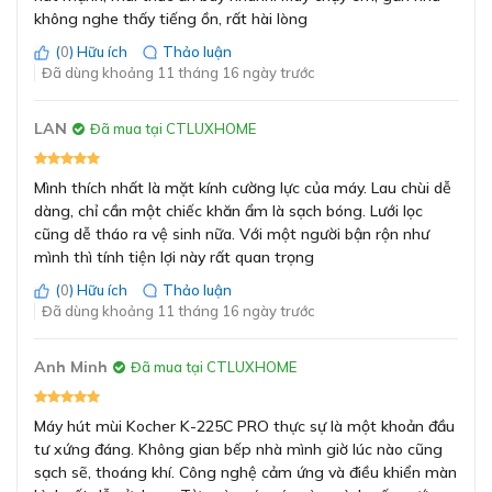
không nghe thấy tiếng ồn, rất hài lòng
Tần số
50Hz
(
0
) Hữu ích
Thảo luận
Đã dùng khoảng 11 tháng 16 ngày trước
Hiệu điện thế
220V
ĐĂNG KÝ
LAN
Đã mua tại CTLUXHOME
Bằng cách đăng ký trở thành đại lý, bạn xác nhận rằng bạn đã
Loại phích cắm
-
đọc và đồng ý với các Điều khoản và Điều kiện của chúng tôi.
Mình thích nhất là mặt kính cường lực của máy. Lau chùi dễ
Chúng tôi sẽ liên hệ lại ngay sau khi nhận được thông tin đăng
dàng, chỉ cần một chiếc khăn ẩm là sạch bóng. Lưới lọc
Bảo hành
2 năm
ký của anh chị
cũng dễ tháo ra vệ sinh nữa. Với một người bận rộn như
Hẹn giờ linh hoạt lên tới 90 phút, linh hoạt và tiện lợi
mình thì tính tiện lợi này rất quan trọng
cho mọi gia đình
GỬI
(
0
) Hữu ích
Thảo luận
Đã dùng khoảng 11 tháng 16 ngày trước
Chức năng hẹn giờ lên tới 90 phút cho phép bạn chủ
động kiểm soát thời gian hoạt động của máy.
Anh Minh
Đã mua tại CTLUXHOME
Tính năng này cực kỳ tiện lợi khi bạn muốn máy tiếp tục
hút mùi sau khi nấu xong mà không cần đứng chờ.
Máy hút mùi Kocher K-225C PRO thực sự là một khoản đầu
Nó không chỉ giúp bạn tiết kiệm điện năng mà còn mang
tư xứng đáng. Không gian bếp nhà mình giờ lúc nào cũng
lại sự an tâm tuyệt đối khi rời khỏi bếp.
sạch sẽ, thoáng khí. Công nghệ cảm ứng và điều khiển màn