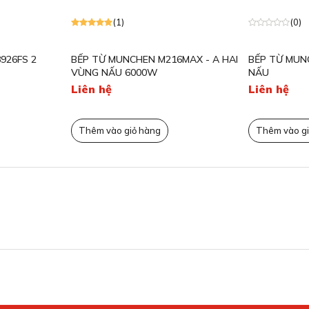
(1)
(0)
926FS 2
BẾP TỪ MUNCHEN M216MAX - A HAI
BẾP TỪ MUN
VÙNG NẤU 6000W
NẤU
Liên hệ
Liên hệ
Thêm vào giỏ hàng
Thêm vào gi
suất hút lên tới 1400m³/h
ng đậm mùi, công suất hút 1400m³/h đều có thể xử
à không bị khói che khuất tầm nhìn.
, đảm bảo hương vị và chất lượng luôn ở mức tốt