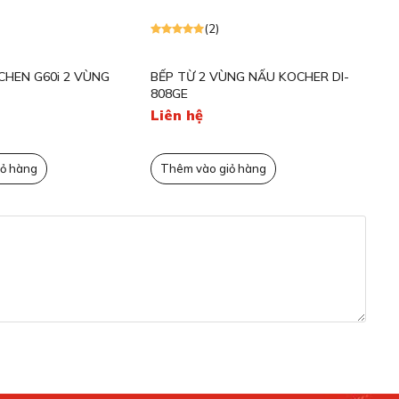
(2)
CHEN G60i 2 VÙNG
BẾP TỪ 2 VÙNG NẤU KOCHER DI-
BẾ
808GE
83
Liên hệ
Li
ỏ hàng
Thêm vào giỏ hàng
T