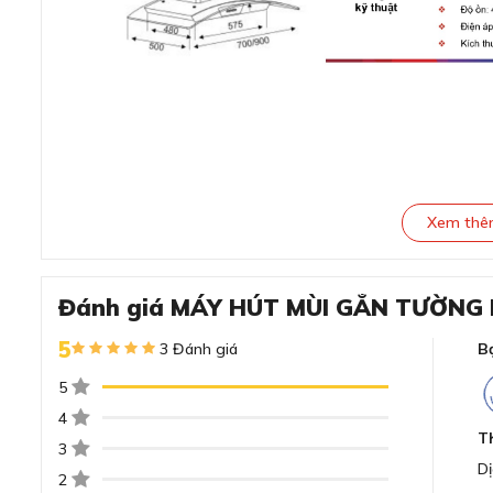
Xem th
Đánh giá MÁY HÚT MÙI GẮN TƯỜNG
5
3 Đánh giá
B
Đánh giá chi tiết máy hút mùi 
5
4
Thiết kế hiện đại, vật liệu cao cấp
T
3
Dị
2