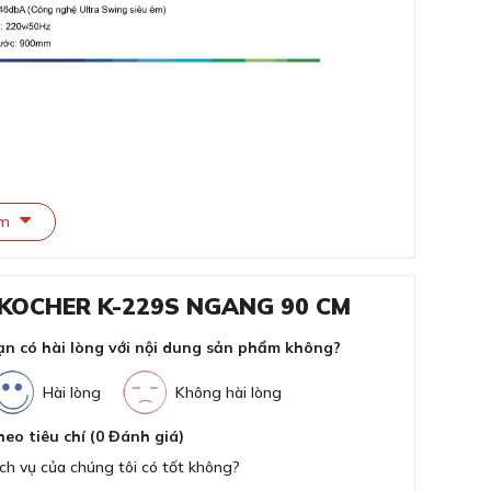
Tiệ
Kíc
êm
ph
Kíc
 KOCHER K-229S NGANG 90 CM
Đườ
ạn có hài lòng với nội dung sản phẩm không?
gắn tường Kocher K-229S
Côn
Hài lòng
Không hài lòng
th
heo tiêu chí (0 Đánh giá)
Độ
ch vụ của chúng tôi có tốt không?