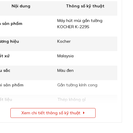
Nội dung
Thông số kỹ thuật
Máy hút mùi gắn tường
n sản phẩm
KOCHER K-229S
ương hiệu
Kocher
ất xứ
Malaysia
u sắc
Màu đen
ại sản phẩm
Gắn tường kính cong
t liệu
Thép không gỉ
Xem chi tiết thông số kỹ thuật
mức cài đặt công suất
3 mức
Hệ thống đèn LED