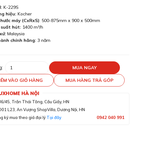
:
K-229S
g hiệu:
Kocher
thước máy (CxRxS)
: 500-875mm x 900 x 500mm
 suất hút:
1400 m³/h
xứ:
Malaysia
hành chính hãng:
3 năm
g:
MUA NGAY
ÊM VÀO GIỎ HÀNG
MUA HÀNG TRẢ GÓP
LUXHOME HÀ NỘI
36/45, Trần Thái Tông, Cầu Giấy, HN
D01 L23, An Vượng ShopVilla, Dương Nội, HN
0942 040 991
g ký mua theo giá đại lý
Tại đây