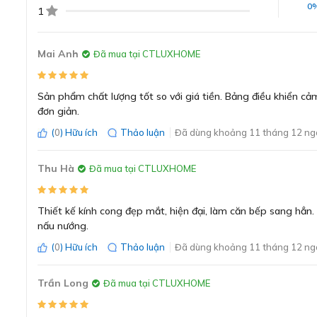
0
1
Mai Anh
Đã mua tại CTLUXHOME
Sản phẩm chất lượng tốt so với giá tiền. Bảng điều khiển cảm
đơn giản.
(
0
) Hữu ích
Thảo luận
Đã dùng khoảng 11 tháng 12 ng
Thu Hà
Đã mua tại CTLUXHOME
Thiết kế kính cong đẹp mắt, hiện đại, làm căn bếp sang hẳn.
nấu nướng.
(
0
) Hữu ích
Thảo luận
Đã dùng khoảng 11 tháng 12 ng
Trần Long
Đã mua tại CTLUXHOME
Thiết kế hiện đại, 