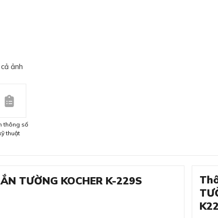
 cả ảnh
 thông số
kỹ thuật
Thô
 GẮN TƯỜNG KOCHER K-229S
TƯ
K2