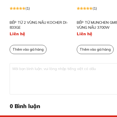
(1)
(1)
-
BẾP TỪ 2 VÙNG NẤU KOCHER DI-
BẾP TỪ MUNCHEN GM8
833GE
VÙNG NẤU 3700W
Liên hệ
Liên hệ
Thêm vào giỏ hàng
Thêm vào giỏ hàng
Hút mùi nhanh chóng nhờ công 
Từ những món chiên xào nhiều khói đến các món hầm, nướ
lý gọn gàng.
Lực hút cực mạnh giúp bạn thoải mái trổ tài nấu nướng m
Bạn có thể tập trung hoàn toàn vào việc chế biến món ăn
nhất.
0
Bình luận