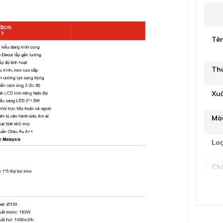
Tê
Th
Xu
Mà
Lo
Chấ
Số 