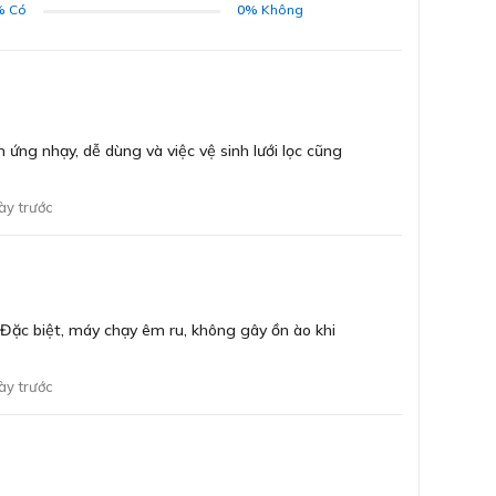
%
Có
0%
Không
Đèn
Cô
ĐĂNG KÝ
Bằng cách đăng ký trở thành đại lý, bạn xác nhận rằng
Tiê
bạn đã đọc và đồng ý với các Điều khoản và Điều kiện của
 ứng nhạy, dễ dùng và việc vệ sinh lưới lọc cũng
chúng tôi.
Chúng tôi sẽ liên hệ lại ngay sau khi nhận được thông tin
Cư
đăng ký của anh chị
ày trước
Tầ
GỬI
Hiệ
 Đặc biệt, máy chạy êm ru, không gây ồn ào khi
Loạ
ày trước
Bả
vật liệu cao cấp