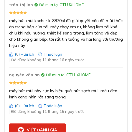
trần thị lan
Đã mua tại CTLUXHOME
Hệ thống đèn LED chiếu sáng, dễ dàng quan sát bếp
Bảo hành
khi nấu nướng
36 tháng
máy hút mùi kocher k-8870bl đã giải quyết vấn đề mùi thức
ăn trong bếp của tôi. máy chạy êm ru, không làm tôi khó
Hệ thống đèn LED chiếu sáng được tích hợp sẵn, cung
chịu khi nấu nướng. thiết kế sang trọng, làm tăng vẻ đẹp
cấp đủ ánh sáng cho khu vực bếp nấu. Điều này giúp bạn
cho không gian bếp. tôi rất tin tưởng và hài lòng với thương
dễ dàng quan sát và thao tác khi chuẩn bị món ăn,
hiệu này.
mang lại sự tiện lợi tối đa.
(
0
) Hữu ích
Thảo luận
Đã dùng khoảng 11 tháng 16 ngày trước
Làm chủ nấu nướng với 3 cấp độ hút thông
minh
nguyễn văn an
Đã mua tại CTLUXHOME
máy hút mùi này cực kỳ hiệu quả. hút sạch mùi, màu đen
kính cong nhìn rất sang trọng.
(
0
) Hữu ích
Thảo luận
Đã dùng khoảng 11 tháng 16 ngày trước
VIẾT ĐÁNH GIÁ