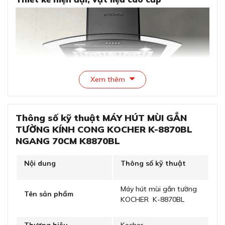
Xem thêm
Thông số kỹ thuật MÁY HÚT MÙI GẮN
TƯỜNG KÍNH CONG KOCHER K-8870BL
Thiết kế hiện đại, vật liệu cao cấp
NGANG 70CM K8870BL
Máy hút mùi Kocher K-8870BL sở hữu thiết kế gắn
Nội dung
Thông số kỹ thuật
tường với mặt kính cong màu đen nhám, tạo nên vẻ
ngoài hiện đại và sang trọng, dễ dàng kết hợp với nhiều
Máy hút mùi gắn tường
phong cách nội thất bếp.
Tên sản phẩm
KOCHER K-8870BL
Sắc đen nhám không chỉ mang lại sự tinh tế, mạnh mẽ
mà còn giúp che đi các vết bẩn nhỏ, giữ cho sản phẩm