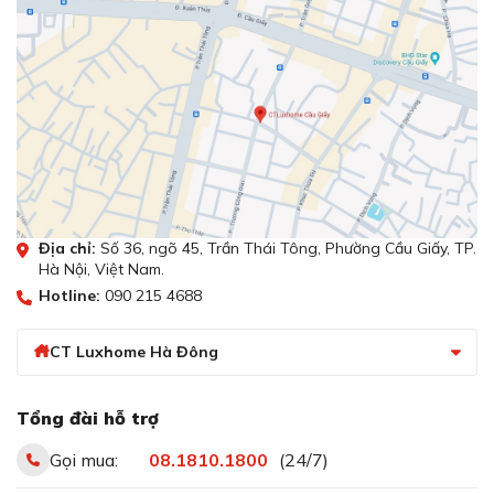
Dễ dàng vệ sinh nhờ tấm lọc dầu mỡ bằng
kim loại
Địa chỉ:
Số 36, ngõ 45, Trần Thái Tông, Phường Cầu Giấy, TP.
Hà Nội, Việt Nam.
Hotline:
090 215 4688
CT Luxhome Hà Đông
Dễ dàng vệ sinh nhờ tấm lọc dầu mỡ bằng kim loại
Tấm lọc dầu mỡ bằng kim loại có thể tháo rời, giúp việc
Tổng đài hỗ trợ
vệ sinh trở nên cực kỳ đơn giản. Bạn chỉ cần ngâm hoặc
rửa sạch tấm lọc định kỳ để máy luôn hoạt động hiệu
Gọi mua:
08.1810.1800
(24/7)
quả, duy trì độ bền cho sản phẩm.