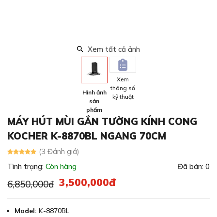
Xem tất cả ảnh
Xem
thông số
Hình ảnh
kỹ thuật
sản
phẩm
MÁY HÚT MÙI GẮN TƯỜNG KÍNH CONG
KOCHER K-8870BL NGANG 70CM
(3 Đánh giá)
Tình trạng:
Còn hàng
Đã bán: 0
3,500,000đ
6,850,000đ
Model:
K-8870BL