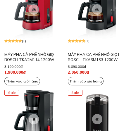
(1)
(1)
MÁY PHA CÀ PHÊ NHỎ GIỌT
MÁY PHA CÀ PHÊ NHỎ GIỌT
BOSCH TKA2M114 1200W
BOSCH TKA3M133 1200W
MÀU ĐỎ
MÀU ĐEN
3,190,000đ
3,690,000đ
1,900,000đ
2,050,000đ
Thêm vào giỏ hàng
Thêm vào giỏ hàng
Sale
Sale