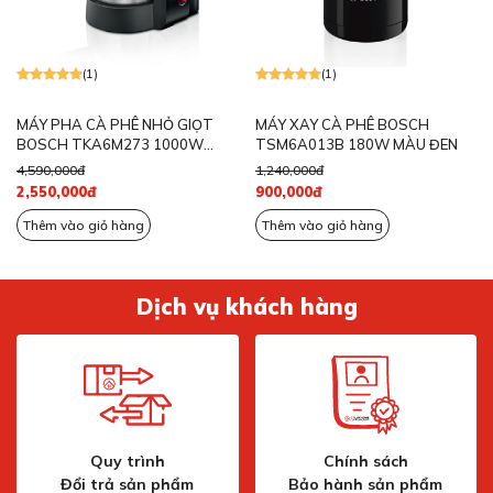
(1)
(1)
MÁY PHA CÀ PHÊ NHỎ GIỌT
MÁY XAY CÀ PHÊ BOSCH
BOSCH TKA6M273 1000W
TSM6A013B 180W MÀU ĐEN
MÀU ĐEN
4,590,000đ
1,240,000đ
2,550,000đ
900,000đ
Thêm vào giỏ hàng
Thêm vào giỏ hàng
Dịch vụ khách hàng
Quy trình
Chính sách
Đổi trả sản phẩm
Bảo hành sản phẩm