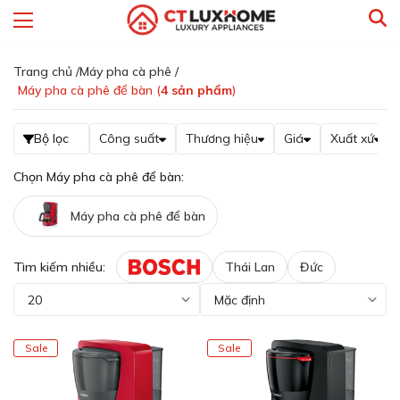
Trang chủ /
Máy pha cà phê /
Máy pha cà phê để bàn (
4
sản phẩm
)
Bộ lọc
Công suất
Thương hiệu
Giá
Xuất xứ
Chọn Máy pha cà phê để bàn:
Máy pha cà phê để bàn
Tìm kiếm nhiều:
Thái Lan
Đức
Sale
Sale