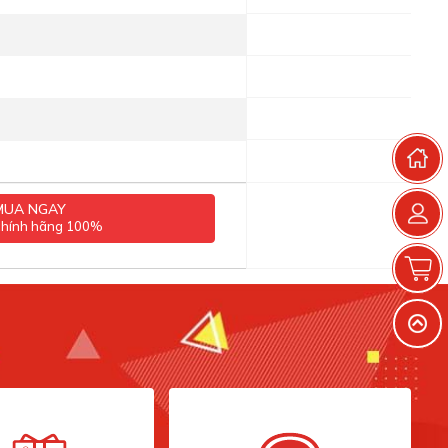
T
MUA NGAY
chính hãng 100%
G
V