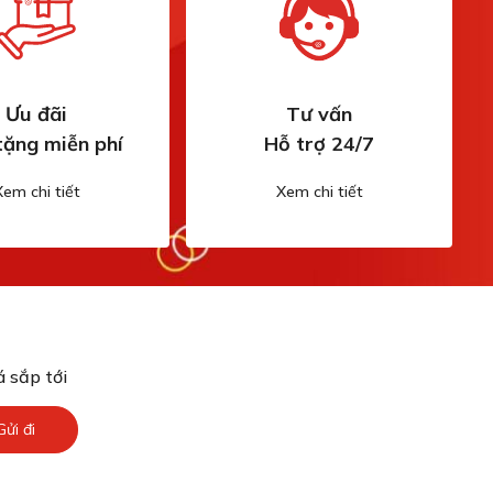
Ưu đãi
Tư vấn
tặng miễn phí
Hỗ trợ 24/7
Xem chi tiết
Xem chi tiết
 sắp tới
Gửi đi