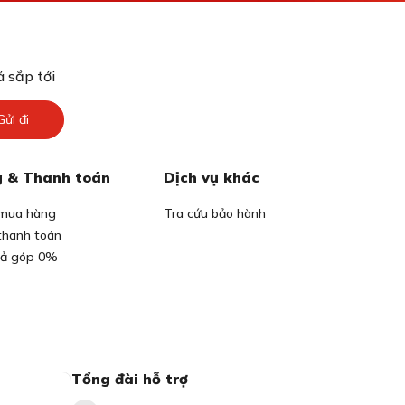
 sắp tới
Gửi đi
 & Thanh toán
Dịch vụ khác
mua hàng
Tra cứu bảo hành
thanh toán
rả góp 0%
Tổng đài hỗ trợ