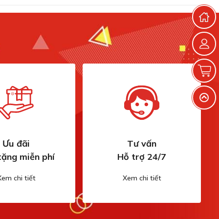
T
G
V
Ưu đãi
Tư vấn
tặng miễn phí
Hỗ trợ 24/7
Xem chi tiết
Xem chi tiết