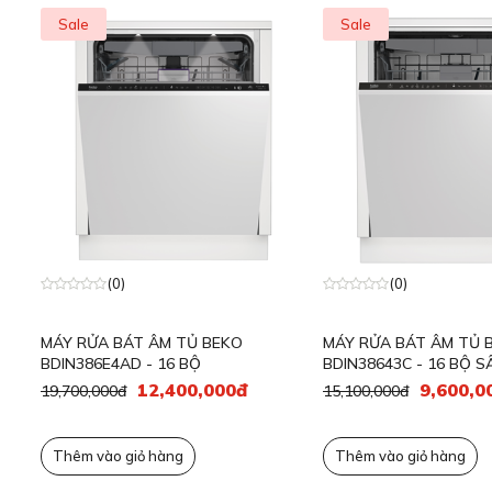
Lò nướng Ros
Nồi cơm điện
Máy hút mùi 
Sale
Sale
Thiết bị gia dụng nhỏ
Lò nướng Koc
Máy hút mùi 
Tủ xì gà Klars
Tủ lạnh
,
Tủ rượu
,
Tủ xì gà
Máy hút mùi 
Máy hút mùi R
Chất tẩy rửa
Máy hút mùi 
Chậu vòi rửa bát
Xem thêm
(0)
(0)
MÁY RỬA BÁT ÂM TỦ BEKO
MÁY RỬA BÁT ÂM TỦ
BDIN386E4AD - 16 BỘ
BDIN38643C - 16 BỘ S
12,400,000đ
9,600,0
19,700,000đ
15,100,000đ
Thêm vào giỏ hàng
Thêm vào giỏ hàng