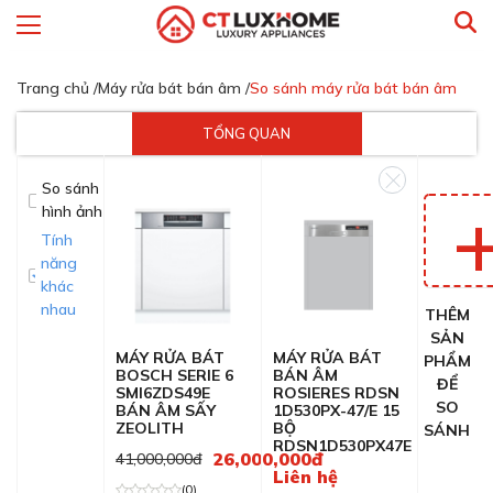
Trang chủ /
Máy rửa bát bán âm /
So sánh máy rửa bát bán âm
TỔNG QUAN
So sánh
hình ảnh
Tính
năng
khác
nhau
THÊM
SẢN
MÁY RỬA BÁT
MÁY RỬA BÁT
PHẨM
BOSCH SERIE 6
BÁN ÂM
ĐỂ
SMI6ZDS49E
ROSIERES RDSN
SO
BÁN ÂM SẤY
1D530PX-47/E 15
ZEOLITH
BỘ
SÁNH
RDSN1D530PX47E
26,000,000đ
41,000,000đ
Liên hệ
(0)