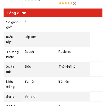
(2)
Tổng quan
3
2
Số giàn
giỏ:
Lắp âm
Kiểu
lắp:
Bosch
Rosieres
Thương
hiệu:
Đức
Thổ Nhĩ Kỳ
Xuất
xứ:
Bán âm
Bán âm
Kiểu
dáng:
Serie 6
Serie: