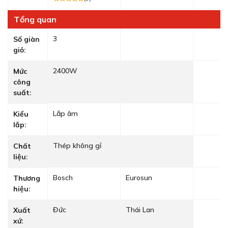
Tổng quan
3
Số giàn
giỏ:
2400W
Mức
công
suất:
Lắp âm
Kiểu
lắp:
Thép không gỉ
Chất
liệu:
Bosch
Eurosun
Thương
hiệu:
Đức
Thái Lan
Xuất
xứ: