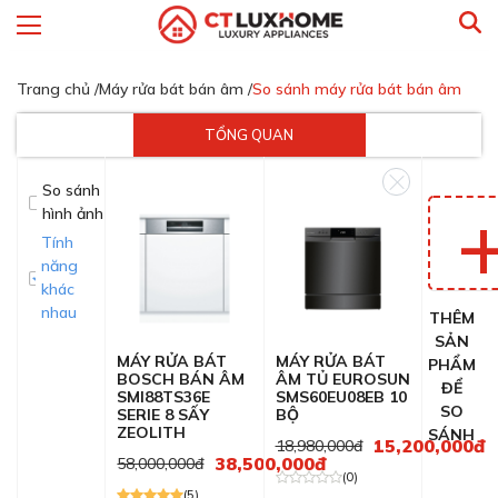
Trang chủ /
Máy rửa bát bán âm /
So sánh máy rửa bát bán âm
TỔNG QUAN
So sánh
hình ảnh
Tính
năng
khác
nhau
THÊM
SẢN
MÁY RỬA BÁT
MÁY RỬA BÁT
PHẨM
BOSCH BÁN ÂM
ÂM TỦ EUROSUN
ĐỂ
SMI88TS36E
SMS60EU08EB 10
SO
SERIE 8 SẤY
BỘ
ZEOLITH
SÁNH
15,200,000đ
18,980,000đ
38,500,000đ
58,000,000đ
(0)
(5)