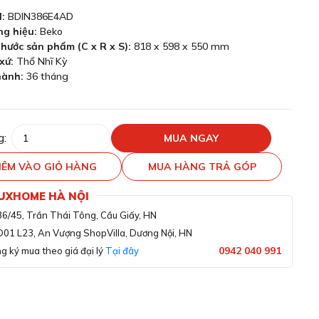
:
BDIN386E4AD
g hiệu:
Beko
thước sản phẩm (C x R x S):
818 x 598 x 550 mm
xứ:
Thổ Nhĩ Kỳ
hành:
36 tháng
g:
MUA NGAY
ÊM VÀO GIỎ HÀNG
MUA HÀNG TRẢ GÓP
LUXHOME HÀ NỘI
36/45, Trần Thái Tông, Cầu Giấy, HN
D01 L23, An Vượng ShopVilla, Dương Nội, HN
0942 040 991
g ký mua theo giá đại lý
Tại đây