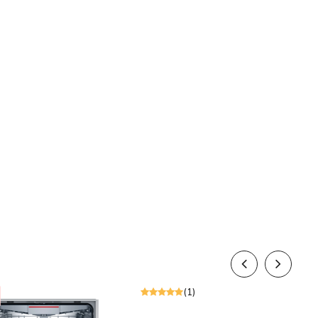
n áp (V)
220 - 240/ 50 Hz
 hình hiển thị
LED
g điều khiển
E9L-BLDC
giàn rửa
3 giàn và 1 giỏ
lượng giá đỡ đĩa trên
6
 (Khay trên)
lượng giá đỡ đĩa trên
4
 (Khay dưới)
ng nghệ rửa
Rửa nước nóng
Sale
Rửa tự động