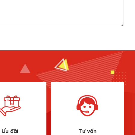
ế độ an toàn
WaterSafe
n báo muối
Có
hẹn giờ
Có
m biến vết bẩn
Có
thống bảo vệ thủy tinh
GlassShield
ng nghệ CornerIntense
Có
ng cơ ProSmart
Có
erter
 thống sấy
Sấy hé cửa SelfDry
Ưu đãi
Tư vấn
o hành
36 tháng