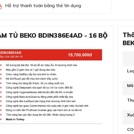
Hỗ trợ thanh toán bằng thẻ tín dụng
Thô
T ÂM TỦ BEKO BDIN386E4AD - 16 BỘ
BEK
Lo
Mã
Th
Xu
CO