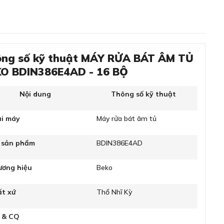
ng số kỹ thuật MÁY RỬA BÁT ÂM TỦ
O BDIN386E4AD - 16 BỘ
Nội dung
Thông số kỹ thuật
ại máy
Máy rửa bát âm tủ
 sản phẩm
BDIN386E4AD
ương hiệu
Beko
ất xứ
Thổ Nhĩ Kỳ
 & CQ