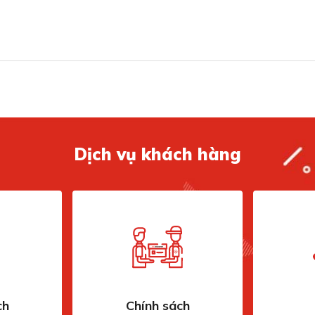
Ch
Đè
Bộ 
Cả
Dịch vụ khách hàng
Hệ 
Cô
Độ
Inv
Hệ
ch
Chính sách
Bả
a đình từ 4 - 6 thành viên