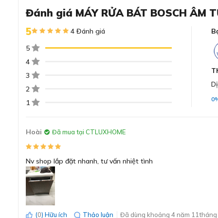
Đánh giá MÁY RỬA BÁT BOSCH ÂM T
5
4 Đánh giá
B
Đánh giá chi tiết về máy rửa b
5
4
Thiết kế âm tủ sang trọng, thẩm mỹ và đồng 
T
3
Máy rửa bát Bosch SMV4ECX14E serie 4 được thiết kế với 
Dị
dùng tiết kiệm hơn về không gian bếp, đồng thời mang đ
2
0
1
Hoài
Đã mua tại CTLUXHOME
Nv shop lắp đặt nhanh, tư vấn nhiệt tình
(
0
) Hữu ích
Thảo luận
Đã dùng khoảng 4 năm 11tháng 