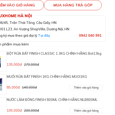
ÊM VÀO GIỎ HÀNG
MUA HÀNG TRẢ GÓP
LUXHOME HÀ NỘI
36/45, Trần Thái Tông, Cầu Giấy, HN
D01 L23, An Vượng ShopVilla, Dương Nội, HN
0942 040 991
g ký mua theo giá đại lý
Tại đây
ản phẩm mua kèm
BỘT RỬA BÁT FINISH CLASSIC 1.3KG CHÍNH HÃNG Bot13kg
135,000đ
270,000đ
MUỐI RỬA BÁT FINISH 1KG CHÍNH HÃNG MUOI1KG
85,000đ
140,000đ
Thêm vào giỏ hàng
NƯỚC LÀM BÓNG FINISH 800ML CHÍNH HÃNG NLB800ML
105,000đ
200,000đ
Thêm vào giỏ hàng