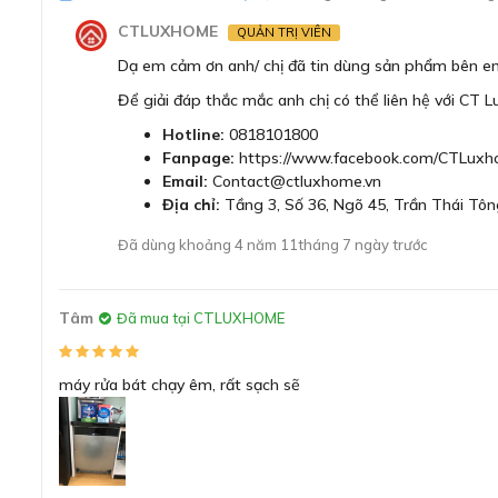
CTLUXHOME
QUẢN TRỊ VIÊN
Dạ em cảm ơn anh/ chị đã tin dùng sản phẩm bên e
Để giải đáp thắc mắc anh chị có thể liên hệ với CT 
Hotline:
0818101800
Fanpage:
https://www.facebook.com/CTLuxh
Email:
Contact@ctluxhome.vn
Địa chỉ:
Tầng 3, Số 36, Ngõ 45, Trần Thái Tôn
Đã dùng khoảng 4 năm 11tháng 7 ngày trước
Máy rửa bát Bosch SMV4ECX14E có kiểu
Máy rửa bát Bosch SMV4ECX14E serie 4 thông báo hoạt đ
Tâm
Đã mua tại CTLUXHOME
chiếu xuống nền nhà. Đèn đỏ khi đang diễn ra chu trình rửa,
máy rửa bát chạy êm, rất sạch sẽ