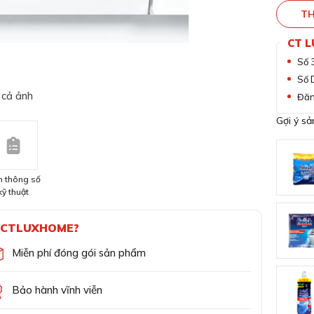
TH
CT 
Số 
Số 
 cả ảnh
Đăn
Gợi ý s
 thông số
kỹ thuật
CTLUXHOME?
Miễn phí đóng gói sản phẩm
Bảo hành vĩnh viễn