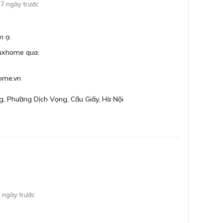
7 ngày trước
Bộ 
m ạ.
Cảm
Luxhome qua:
Hệ 
ome.vn
Độ
g, Phường Dịch Vọng, Cầu Giấy, Hà Nội
Chư
yê
Chư
y của máy rửa bát âm tủ Bosch SMV4ECX14E
Hệ
 ngày trước
x 59.8 x 55 cm (CxRxS)
với tổng trọng lượng máy là