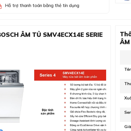
Hỗ trợ thanh toán bằng thẻ tín dụng
Thô
 BOSCH ÂM TỦ SMV4ECX14E SERIE
ÂM 
Tê
Th
Xu
Ser
Gi