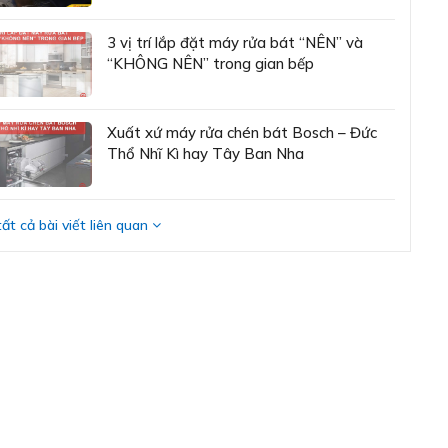
3 vị trí lắp đặt máy rửa bát “NÊN” và
ện áp
220V - 240V
“KHÔNG NÊN” trong gian bếp
n số
50-60Hz
Xuất xứ máy rửa chén bát Bosch – Đức
t liệu
Thép
Thổ Nhĩ Kì hay Tây Ban Nha
u sắc
Inox
ất cả bài viết liên quan
Rửa tiết kiệm Eco
50°C
Rửa tự động 45-65°C
ơng trình rửa thường
Rửa chuyên sâu 70°C
Rửa nhanh 1h 65°C
Rửa yên lặng 50°C
Yêu thích
Tăng tốc
SpeedPerfect Plus