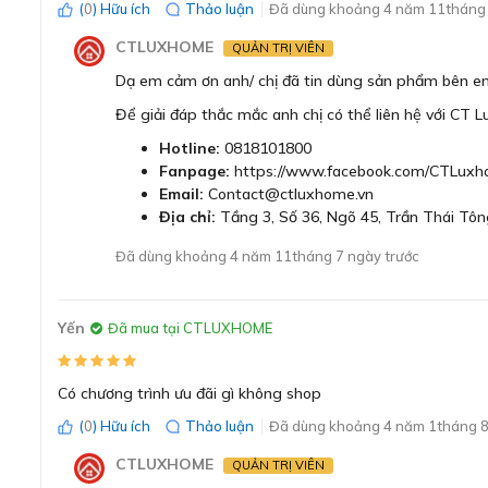
(
0
) Hữu ích
Thảo luận
Đã dùng khoảng 4 năm 11tháng 
CTLUXHOME
QUẢN TRỊ VIÊN
Dạ em cảm ơn anh/ chị đã tin dùng sản phẩm bên e
Để giải đáp thắc mắc anh chị có thể liên hệ với CT 
Hotline:
0818101800
Fanpage:
https://www.facebook.com/CTLuxh
Email:
Contact@ctluxhome.vn
Địa chỉ:
Tầng 3, Số 36, Ngõ 45, Trần Thái Tôn
Đã dùng khoảng 4 năm 11tháng 7 ngày trước
Yến
Đã mua tại CTLUXHOME
Có chương trình ưu đãi gì không shop
Đèn chỉ thị báo hiệu tình trạng hoạt động má
(
0
) Hữu ích
Thảo luận
Đã dùng khoảng 4 năm 1tháng 8
Máy rửa bát Bosch SMV4ECX14E có kích thước là
81.5 
CTLUXHOME
QUẢN TRỊ VIÊN
36,7 kg
.