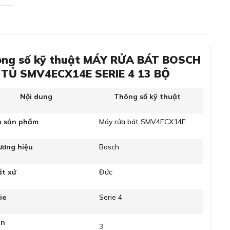
ng số kỹ thuật MÁY RỬA BÁT BOSCH
TỦ SMV4ECX14E SERIE 4 13 BỘ
Nội dung
Thông số kỹ thuật
n sản phẩm
Máy rửa bát SMV4ECX14E
ương hiệu
Bosch
ất xứ
Đức
ie
Serie 4
àn
3