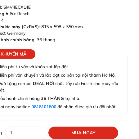
:
SMV4ECX14E
g hiệu:
Bosch
4
thước máy (CxRxS):
815 x 598 x 550 mm
xứ:
Germany
ành chính hãng:
36 tháng
KHUYẾN MÃI
iễn phí tư vấn và khảo sát lắp đặt.
iễn phí vận chuyển và lắp đặt cơ bản tại nội thành Hà Nội.
Quà tặng combo
DEAL HỜI
chất tẩy rửa Finish cho máy rửa
át.
ảo hành chính hãng
36 THÁNG
tại nhà.
ọi ngay hotline
0818101800
để nhận được giá ưu đãi nhất.
g:
MUA NGAY