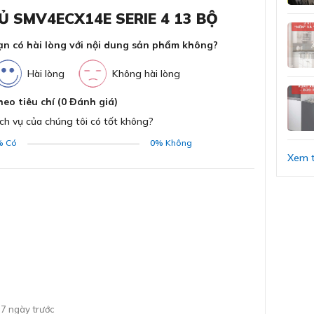
Ủ SMV4ECX14E SERIE 4 13 BỘ
Đi
ạn có hài lòng với nội dung sản phẩm không?
át Bosch SMV4ECX14E Serie 4
Tầ
ĐĂNG KÝ
Bằng cách đăng ký trở thành đại lý, bạn xác nhận rằng
Hài lòng
Không hài lòng
bạn đã đọc và đồng ý với các Điều khoản và Điều kiện của
bộ gian bếp
chúng tôi.
heo tiêu chí (0 Đánh giá)
Chấ
kiểu dáng âm những vị trí có sẵn hộc tủ, giúp người
Chúng tôi sẽ liên hệ lại ngay sau khi nhận được thông tin
ch vụ của chúng tôi có tốt không?
ến sự thẩm mỹ và đồng bộ.
đăng ký của anh chị
Mà
%
Có
0%
Không
Xem t
GỬI
Chư
7 ngày trước