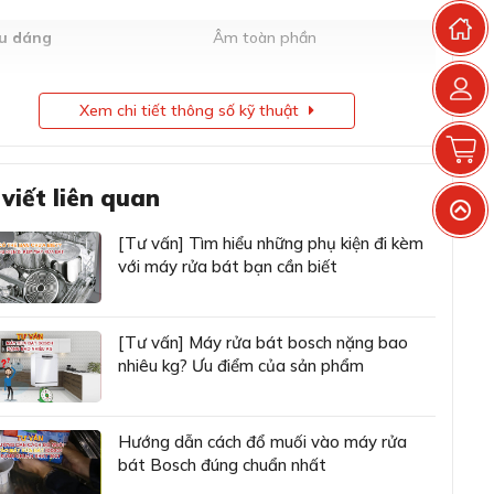
T
ểu dáng
Âm toàn phần
h thước
81.5 x 59.8 x 55 cm (CxRxS)
Xem chi tiết thông số kỹ thuật
G
ng lượng
36,7kg
 viết liên quan
g tích
13 bộ đồ ăn châu Âu
V
[Tư vấn] Tìm hiểu những phụ kiện đi kèm
 ồn
42 dB
với máy rửa bát bạn cần biết
ng nước tiêu thụ Eco 50
9,5 lít
[Tư vấn] Máy rửa bát bosch nặng bao
 tiêu thụ điện Eco 50
0,736 kWh
nhiêu kg? Ưu điểm của sản phẩm
u thụ năng lượng
0,82 kWh
Hướng dẫn cách đổ muối vào máy rửa
bát Bosch đúng chuẩn nhất
A+++ (Thang đo từ A+++
ãn năng lượng
đến D)