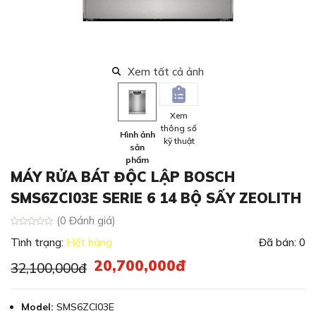
Xem tất cả ảnh
Xem
thông số
Hình ảnh
kỹ thuật
sản
phẩm
MÁY RỬA BÁT ĐỘC LẬP BOSCH
SMS6ZCI03E SERIE 6 14 BỘ SẤY ZEOLITH
(0 Đánh giá)
Tình trạng:
Hết hàng
Đã bán: 0
20,700,000đ
32,100,000đ
Model:
SMS6ZCI03E