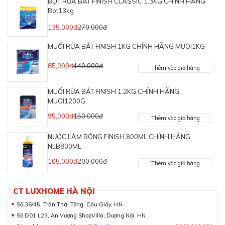
BỘT RỬA BÁT FINISH CLASSIC 1.3KG CHÍNH HÃNG
Bot13kg
135,000đ
270,000đ
MUỐI RỬA BÁT FINISH 1KG CHÍNH HÃNG MUOI1KG
85,000đ
140,000đ
Thêm vào giỏ hàng
MUỐI RỬA BÁT FINISH 1.2KG CHÍNH HÃNG
MUOI1200G
95,000đ
150,000đ
Thêm vào giỏ hàng
NƯỚC LÀM BÓNG FINISH 800ML CHÍNH HÃNG
NLB800ML
105,000đ
200,000đ
Thêm vào giỏ hàng
CT LUXHOME HÀ NỘI
Số 36/45, Trần Thái Tông, Cầu Giấy, HN
Số D01 L23, An Vượng ShopVilla, Dương Nội, HN