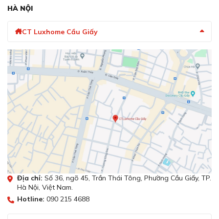
Start trên ứng dụng Home Connect sẽ giúp người
HÀ NỘI
dùng làm công việc tính toán này. Bằng cách chỉ cần
nhập số lượng bát đĩa và mức độ bẩn, ứng dụng sẽ
CT Luxhome Cầu Giấy
đề xuất chương trình rửa phù hợp để tối ưu.
Cập nhật liên tục thông tin hoạt động của
máy:
Các thông báo sẽ được gửi đến thiết bị di động
cài đặt Home Connect để cập nhật các hoạt động và
kết thúc chương trình rửa sấy của máy.
Kiểm soát điện năng và cảnh báo hết chất tẩy
rửa:
Chức năng Flex Start cho phép thiết bị của
Bosch tự động tìm kiếm mạng điện có công suất phù
hợp và rẻ nhất để hoạt động. Ứng dụng còn có khả
năng đếm số lượng viên tẩy rửa và phát cảnh báo
sắp hết khi chỉ còn 5 viên tẩy.
Điều khiển từ xa bằng giọng nói:
Ứng dụng Home
Connect được kết hợp với phần mềm “trợ lý ảo”
Alexa cho phép người dùng có thể ra lệnh điều khiển
Địa chỉ:
Số 36, ngõ 45, Trần Thái Tông, Phường Cầu Giấy, TP.
Hà Nội, Việt Nam.
máy rửa bát từ xa bằng giọng nói. Người dùng cần
kiểm tra ngôn ngữ được hỗ trợ khi dùng chức năng
Hotline:
090 215 4688
này.