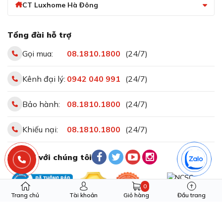
CT Luxhome Hà Đông
Tổng đài hỗ trợ
Gọi mua:
08.1810.1800
(24/7)
Kênh đại lý:
0942 040 991
(24/7)
Bảo hành:
08.1810.1800
(24/7)
Khiếu nại:
08.1810.1800
(24/7)
Kết nối và điều khiển máy rửa chén Bosch
SMS8YCI03E từ xa thông qua Home Connect
Kết nối với chúng tôi
Sấy tăng cường ExtraDry giúp bát đĩa khô
hơn
0
Tính năng sấy tăng cường ExtraDry sẽ giúp bát đĩa đạt
Trang chủ
Tài khoản
Giỏ hàng
Đầu trang
độ khô ráo lý tưởng. Với tính năng này, máy
SMS8YCI03E sẽ tăng nhiệt độ ở chu trình xả cuối cùng