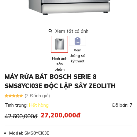
Xem tất cả ảnh
Xem
thông số
Hình ảnh
kỹ thuật
sản
phẩm
MÁY RỬA BÁT BOSCH SERIE 8
SMS8YCI03E ĐỘC LẬP SẤY ZEOLITH
(2 Đánh giá)
Tình trạng:
Hết hàng
Đã bán: 7
27,200,000đ
42,600,000đ
Model:
SMS8YCI03E