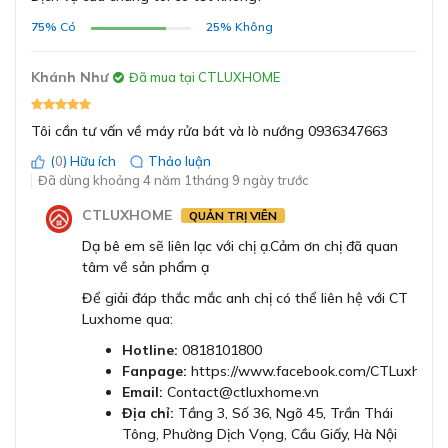
(IntensiveZone)
Yêu thích (rửa tráng).
Rửa diệt khuẩn
75%
Có
25%
Không
(HygienePlus)
Sấy khô tăng
Khánh Như
Đã mua tại CTLUXHOME
cường (Extra Dry)
Tôi cần tư vấn về máy rửa bát và lò nướng 0936347663
Chương trình chăm sóc
Có
máy
(
0
) Hữu ích
Thảo luận
Đã dùng khoảng 4 năm 1tháng 9 ngày trước
Chế độ chống tràn
Có
CTLUXHOME
QUẢN TRỊ VIÊN
Dạ bê em sẽ liên lạc với chị ạ.Cảm ơn chị đã quan
Khoá trẻ em
Không
tâm về sản phẩm ạ
Tùy chọn đa dạng với 8 chương trình rửa cơ bản
Để giải đáp thắc mắc anh chị có thể liên hệ với CT
Kỹ thuật bảo vệ kính
Có
Luxhome qua:
Hotline:
0818101800
Chương trình trí tuệ nhân tạo Intelligent
Bảo vệ chống sét lan
Fanpage:
https://www.facebook.com/CTLuxhome
điều chỉnh riêng chu trình rửa và sấy dựa
Có
truyền
Email:
Contact@ctluxhome.vn
trên phản hồi của người dùng
Địa chỉ:
Tầng 3, Số 36, Ngõ 45, Trần Thái
Một điểm nổi bật đó chính là Bosch đã áp dụng
cô
ng
Tông, Phường Dịch Vọng, Cầu Giấy, Hà Nội
Đèn báo muối
Có
nghệ trí tuệ nhân tạo vào model máy rửa bát này nhằm