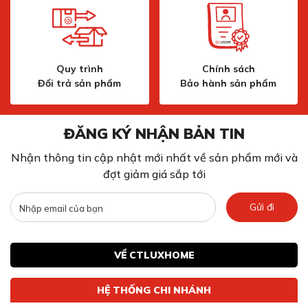
Quy trình
Chính sách
Đổi trả sản phẩm
Bảo hành sản phẩm
ĐĂNG KÝ NHẬN BẢN TIN
Nhận thông tin cập nhật mới nhất về sản phẩm mới và
Kết hợp chương trình cơ bản và tính năng đặc biệt
đợt giảm giá sắp tới
trong một nút nhất Favourite
Gửi đi
Kết nối và điều khiển máy rửa chén
Bosch SMS8YCI03E từ xa thông qua Home
Connect
VỀ CTLUXHOME
Với Home Connect người dùng có thể giám sát và điều
khiển máy rửa bát từ xa, có thể kể đến các chức năng:
HỆ THỐNG CHI NHÁNH
Lựa chọn chương trình rửa từ xa:
Tính năng Easy