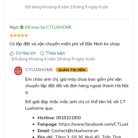
tăng trải nghiệm của người dùng
Đã dùng khoảng 4 năm 1tháng 9 ngày trước
Bộ hẹn giờ
Có
Với Chương trình Thông minh, máy rửa bát sẽ điều chỉnh
quá trình rửa bát. Sau
khi chương trình kết thúc, người
Ngà
Đã mua tại CTLUXHOME
Cảm biến tải
Có
dùng có thể đánh giá kết quả làm sạch và làm khô hoặc
thời lượng của chương trình thông qua ứng dụng Home
Connect.
Hệ thống an toàn tự
Có lắp đặt và vận chuyển miễn phí về Bắc Ninh ko shop
Có
động
Sau đó, máy rửa chén tự động điều chỉnh các cài đặt của
(
0
) Hữu ích
Thảo luận
Đã dùng khoảng 4 năm 1tháng 9 ngày trước
nó và cung cấp một số lựa chọn thay thế cho người
Động cơ BLDC
Có
dùng, chẳng hạn như một loại tiết kiệm năng lượng.
CTLUXHOME
QUẢN TRỊ VIÊN
Ngoài ra, chương trình sẽ thông báo cho người dùng về
Em chào anh chị, giá máy chưa bao gồm phí vận
lượng tiêu thụ nước và năng lượng mà chương trình đã
Chương trình im lặng
Có
chuyển lắp đặt đối với đơn hàng ngoại thành Hà Nội
chạy.
theo yêu cầu
ạ
Để giải đáp thắc mắc anh chị có thể liên hệ với CT
Chương trình yêu
Có
Luxhome qua:
thích
Hotline:
0818101800
Fanpage:
https://www.facebook.com/CTLuxhome
Heat Exchanger
Email:
Contact@ctluxhome.vn
(Bộ trao đổi nhiệt)
Địa chỉ:
Tầng 3, Số 36, Ngõ 45, Trần Thái