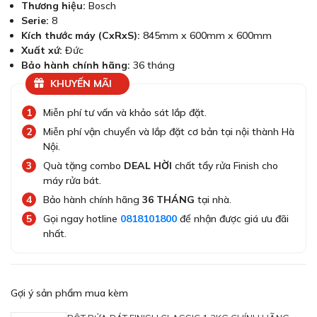
Thương hiệu:
Bosch
Serie:
8
Kích thước máy (CxRxS):
845mm x 600mm x 600mm
Xuất xứ:
Đức
Bảo hành chính hãng:
36 tháng
KHUYẾN MÃI
Miễn phí tư vấn và khảo sát lắp đặt.
Miễn phí vận chuyển và lắp đặt cơ bản tại nội thành Hà
Nội.
Quà tặng combo
DEAL HỜI
chất tẩy rửa Finish cho
máy rửa bát.
Bảo hành chính hãng
36 THÁNG
tại nhà.
Gọi ngay hotline
0818101800
để nhận được giá ưu đãi
nhất.
Gợi ý sản phẩm mua kèm