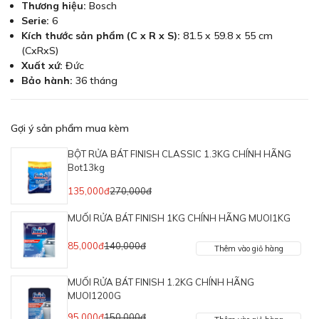
Thương hiệu:
Bosch
Serie:
6
Kích thước sản phẩm (C x R x S):
81.5 x 59.8 x 55 cm
(CxRxS)
Xuất xứ:
Đức
Bảo hành:
36 tháng
Gợi ý sản phẩm mua kèm
BỘT RỬA BÁT FINISH CLASSIC 1.3KG CHÍNH HÃNG
Bot13kg
135,000đ
270,000đ
MUỐI RỬA BÁT FINISH 1KG CHÍNH HÃNG MUOI1KG
85,000đ
140,000đ
Thêm vào giỏ hàng
MUỐI RỬA BÁT FINISH 1.2KG CHÍNH HÃNG
MUOI1200G
95,000đ
150,000đ