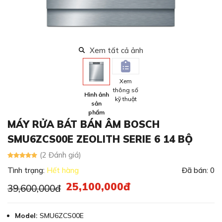
Xem tất cả ảnh
Xem
thông số
Hình ảnh
kỹ thuật
sản
phẩm
MÁY RỬA BÁT BÁN ÂM BOSCH
SMU6ZCS00E ZEOLITH SERIE 6 14 BỘ
(2 Đánh giá)
Tình trạng:
Hết hàng
Đã bán: 0
25,100,000đ
39,600,000đ
Model:
SMU6ZCS00E