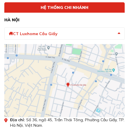
Sấy khô hoàn hảo với công nghệ sấy Zeolith
HỆ THỐNG CHI NHÁNH
Máy rửa bát âm tủ SMU6ZCS00E serie 6 được Bosch
trang bị công nghệ sấy Zeolith sử dụng luồng khí nóng
HÀ NỘI
3D sấy khô bát đĩa một cách đồng đều và cho hiệu quả
cao.
CT Luxhome Cầu Giấy
Với công nghệ sấy Zeolith, bát đĩa và vật dụng làm bếp
sẽ đạt độ khô ráo tối ưu và cũng giúp tiết kiệm điện hơn.
Địa chỉ:
Số 36, ngõ 45, Trần Thái Tông, Phường Cầu Giấy, TP.
Hà Nội, Việt Nam.
Sấy khô hoàn hảo với công nghệ sấy Zeolith