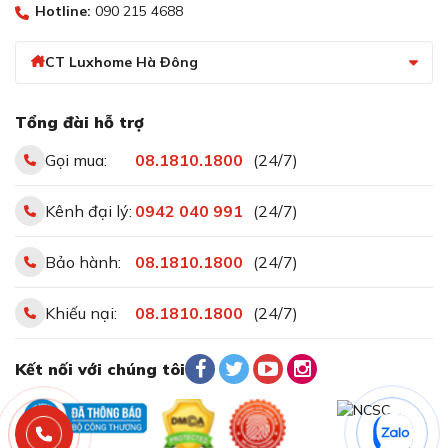
Hotline:
090 215 4688
Tăng cường sấy khô với chức năng bổ sung
CT Luxhome Hà Đông
ExtraDry
Chức năng ExtraDry làm các tình trạng đọng nước hay
đốm hơi trắng trên đồ dùng được loại bỏ tối đa. Khi
Tổng đài hỗ trợ
chọn chức năng Sấy tăng cường cuối mỗi chu trình rửa
thời gian rửa sẽ được cộng thêm 10 phút lúc này Extra
Gọi mua:
08.1810.1800
(24/7)
Dry sẽ được hoạt động
Kênh đại lý:
0942 040 991
(24/7)
Bảo hành:
08.1810.1800
(24/7)
Khiếu nại:
08.1810.1800
(24/7)
Kết nối với chúng tôi