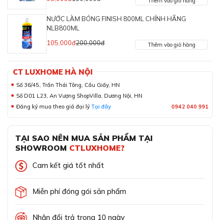
Thêm vào giỏ hàng
NƯỚC LÀM BÓNG FINISH 800ML CHÍNH HÃNG
NLB800ML
105,000đ
200,000đ
Thêm vào giỏ hàng
CT LUXHOME HÀ NỘI
Số 36/45, Trần Thái Tông, Cầu Giấy, HN
Số D01 L23, An Vượng ShopVilla, Dương Nội, HN
Đăng ký mua theo giá đại lý
Tại đây
0942 040 991
TẠI SAO NÊN MUA SẢN PHẨM TẠI
SHOWROOM
CTLUXHOME?
Cam kết giá tốt nhất
Miễn phí đóng gói sản phẩm
Nhận đổi trả trong 10 ngày