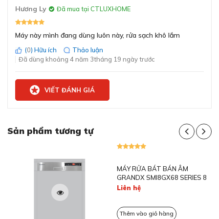
Hương Ly
Đã mua tại CTLUXHOME
Khoá trẻ em
Có
Máy này mình đang dùng luôn này, rửa sạch khô lắm
Kỹ thuật bảo vệ kính
Có
(
0
) Hữu ích
Thảo luận
Đã dùng khoảng 4 năm 3tháng 19 ngày trước
Bảo vệ chống sét lan
Có
truyền
VIẾT ĐÁNH GIÁ
Đèn báo muối
Có
Tính năng Favourite kết hợp chương trình cơ bản với
Bộ hẹn giờ
Có
Sản phẩm tương tự
tính năng đặc biệt trong một nút nhấn
Cảm biến tải
Có
Kết nối và điều khiển máy rửa chén Bosch
SMU6ZCS00E từ xa thông qua Home
Hệ thống an toàn tự
Connect.
Có
động
Thời đại 4.0 hiện nay việc giám sát và điều khiển các
thiết bị điện tử từ xa không còn là điều gì xa lạ với người
Động cơ BLDC
Có
tiêu dùng nữa. Với Home Connect người dùng chỉ cần