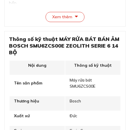
bếp.
Bảng điều khiển của máy được thiết kế ngay mặt ngoài
Xem thêm
của máy giúp người dùng có thể dễ dàng sử dụng cũng
như trực quan hơn khi quan sát các thông số của máy.
Thông số kỹ thuật MÁY RỬA BÁT BÁN ÂM
BOSCH SMU6ZCS00E ZEOLITH SERIE 6 14
BỘ
Nội dung
Thông số kỹ thuật
Máy rửa bát
Tên sản phẩm
SMU6ZCS00E
Thương hiệu
Bosch
Máy rửa chén bát Bosch SMU6ZCS00E kiểu dáng âm
tủ sang trọng
Xuất xứ
Đức
Máy rửa bát Bosch SMU6ZCS00E serie 6 có kích thước