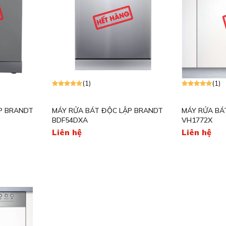
Máy rửa bát Teka
ieres
Bếp từ Rosieres
GrandX
LÕI LỌC
Máy rửa bát Rosieres
her
Bếp từ Munchen
Brandt
tein
Máy rửa bát Munchen
Teka
osieres
Kocher
(1)
(1)
P BRANDT
MÁY RỬA BÁT ĐỘC LẬP BRANDT
MÁY RỬA BÁ
BDF54DXA
VH1772X
Liên hệ
Liên hệ