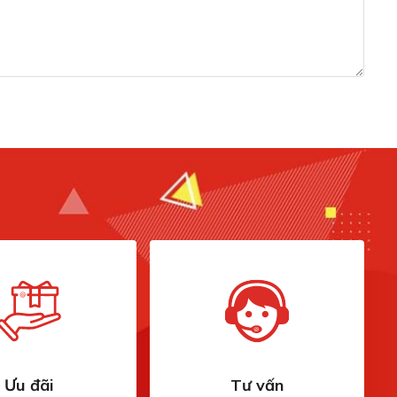
hẹn giờ
Có (Hẹn giờ 1-24 giờ)
 biến tải
Có
thống an toàn tự động
Có
ng cơ BLDC
Có
ơng trình im lặng theo
Có
u cầu
ơng trình yêu thích
Có
Heat Exchanger (Bộ trao đổi
nhiệt)
 thống sấy
Extra Dry (Sấy tăng cường)
Ưu đãi
Tư vấn