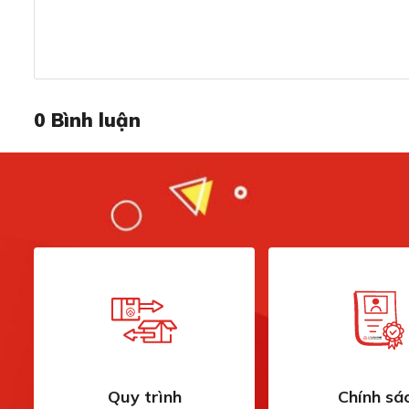
Kích thước của máy rửa bát Bosch SMS4HMI07E là 845 x
máy là 50,6kg.
Dung tích chứa lớn, công suất rửa 14 bộ đồ ă
0
Bình luận
Quy trình
Chính sá