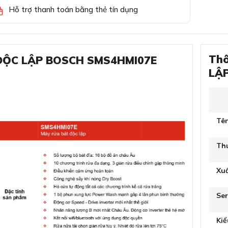
Hỗ trợ thanh toán bằng thẻ tín dụng
Thô
 ĐỘC LẬP BOSCH SMS4HMI07E
LẬP
Tê
Th
Xu
Ser
Ki