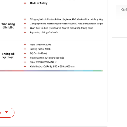
Kíc
Trọ
Dun
Độ
Lượ
Mức
Tiê
Nh
êm
Đi