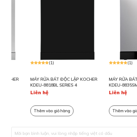
(1)
(1)
MÁY RỬA BÁT ĐỘC LẬP KOCHER
MÁY RỬA BÁT ĐỘC LẬ
KDEU-8818BL SERIES 4
KDEU-8835SM SERIES 
Liên hệ
Liên hệ
Máy rửa bát SMS4HMI07E thiết kế 
Bề mặt máy rửa chén SMS4HMI07E được gia công tỉ mỉ, p
Thêm vào giỏ hàng
Thêm vào giỏ hàng
AntiFingerprint dễ lau chùi.
Bảng điều khiển dạng phím cơ được đặt trước cánh máy g
trình hơn.