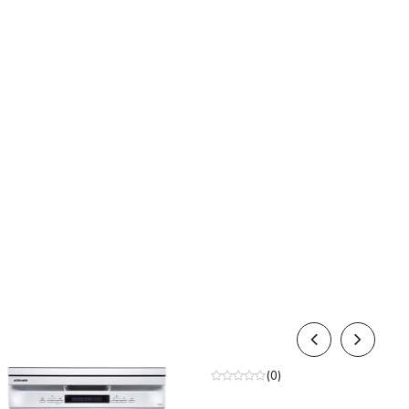
n số
50-60Hz
t liệu
Thép không gỉ
u sắc
Bạc Inox
Rửa Eco 50°C
Rửa tự động Auto 45-
65°C
ơng trình rửa thường
Rửa chuyên sâu 70°C
Rửa nhanh 1H 65°C
Rửa yên tĩnh 50°C
Yêu thích/Tráng
Kết nối từ xa Home
Connect
Sấy tăng cường
Sale
ExtraDry