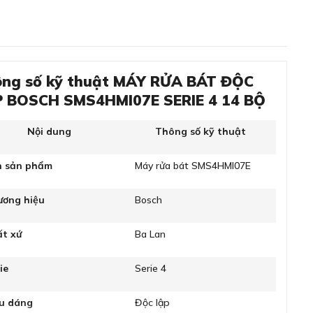
ng số kỹ thuật MÁY RỬA BÁT ĐỘC
 BOSCH SMS4HMI07E SERIE 4 14 BỘ
Nội dung
Thông số kỹ thuật
n sản phẩm
Máy rửa bát SMS4HMI07E
ương hiệu
Bosch
ất xứ
Ba Lan
ie
Serie 4
ểu dáng
Độc lập