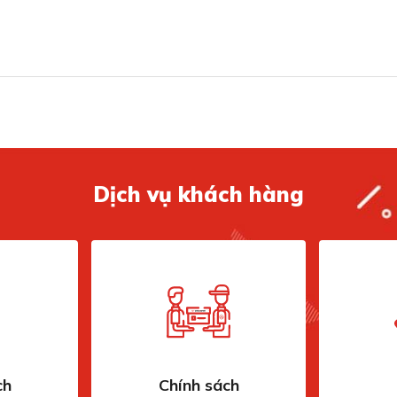
 600 x 600 mm (CxRxS) đi kèm trọng lượng tịnh của
Bộ 
Cảm
n phục vụ nhu cầu gia đình 4-6 người
Hệ 
Độ
Dịch vụ khách hàng
Chư
yê
Chư
Hệ
ch
Chính sách