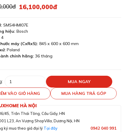
0,000đ
16,100,000đ
l:
SMS4HMI07E
g hiệu:
Bosch
4
thước máy (CxRxS):
845 x 600 x 600 mm
xứ:
Poland
ành chính hãng:
36 tháng
g:
MUA NGAY
ÊM VÀO GIỎ HÀNG
MUA HÀNG TRẢ GÓP
LUXHOME HÀ NỘI
36/45, Trần Thái Tông, Cầu Giấy, HN
D01 L23, An Vượng ShopVilla, Dương Nội, HN
0942 040 991
g ký mua theo giá đại lý
Tại đây