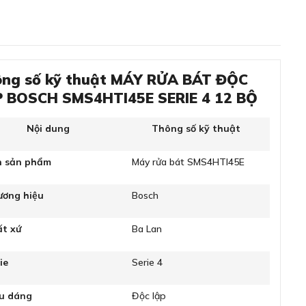
ng số kỹ thuật MÁY RỬA BÁT ĐỘC
 BOSCH SMS4HTI45E SERIE 4 12 BỘ
Nội dung
Thông số kỹ thuật
n sản phẩm
Máy rửa bát SMS4HTI45E
ương hiệu
Bosch
ất xứ
Ba Lan
ie
Serie 4
ểu dáng
Độc lập