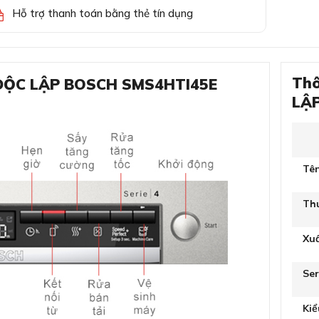
Hỗ trợ thanh toán bằng thẻ tín dụng
Thô
 ĐỘC LẬP BOSCH SMS4HTI45E
LẬP
Tê
Th
Xu
Ser
Ki