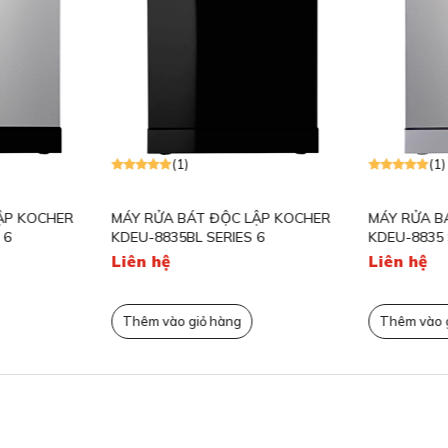
Đè
Bộ 
Cảm
(1)
(1)
Hệ 
P KOCHER
MÁY RỬA BÁT ĐỘC LẬP KOCHER
MÁY RỬA BÁ
Độ
6
KDEU-8835BL SERIES 6
KDEU-8835 S
Liên hệ
Liên hệ
Chư
yê
Thêm vào giỏ hàng
Thêm vào gi
Chư
t khi có thể lắp âm hoặc độc lập.
5mm x 600mm x 600mm (CxRxS)
. Tổng trọng
Hệ