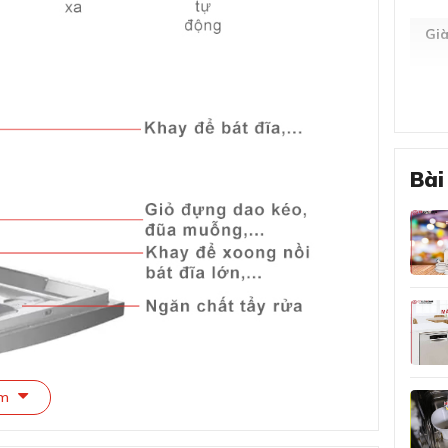
Gi
Kíc
Trọ
Bài
Dun
Độ
Lượ
Mức
êm
Tiê