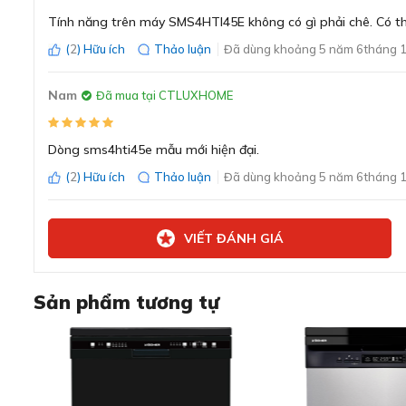
Tính năng trên máy SMS4HTI45E không có gì phải chê. Có th
(
2
) Hữu ích
Thảo luận
Đã dùng khoảng 5 năm 6tháng 1
Nam
Đã mua tại CTLUXHOME
Dòng sms4hti45e mẫu mới hiện đại.
(
2
) Hữu ích
Thảo luận
Đã dùng khoảng 5 năm 6tháng 1
Lớp phủ AntiFingerprint chống bám vân ta
VIẾT ĐÁNH GIÁ
Với kiểu dáng đứng độc lập, máy rửa bát Bosch SMS4HTI45
tại bất kỳ vị trí nào trong căn bếp. Ngoài ra, bạn có thể
Sản phẩm tương tự