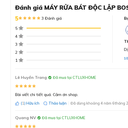
Đánh giá MÁY RỬA BÁT ĐỘC LẬP BOS
Đánh giá chi tiết về máy rửa b
5
3 Đánh giá
B
5
Kiểu dáng độc lập chắc chắn, linh hoạt
4
Máy rửa chén độc lập Bosch SMS4HTI45E được thiết kế vớ
T
3
mặt của máy được gia công tỉ mỉ, chống bám vân tay đi kè
Dị
2
1
1
Lê Huyền Trang
Đã mua tại CTLUXHOME
Bài viết chi tiết quá. Cảm ơn shop.
(
1
) Hữu ích
Thảo luận
Đã dùng khoảng 4 năm 6tháng 2
Quang NV
Đã mua tại CTLUXHOME