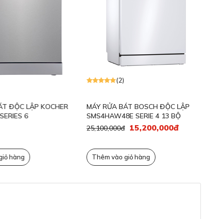
19,
n báo muối
Có
hẹn giờ
Có
T
 biến tải
Có
(2)
thống an toàn tự động
Có
T ĐỘC LẬP KOCHER
MÁY RỬA BÁT BOSCH ĐỘC LẬP
ng cơ BLDC
Có
ERIES 6
SMS4HAW48E SERIE 4 13 BỘ
15,200,000đ
25,100,000đ
ơng trình im lặng theo
Có
u cầu
ỏ hàng
Thêm vào giỏ hàng
ơng trình yêu thích
Có
Heat Exchanger (Bộ
trao đổi nhiệt)
 thống sấy
Extra Dry (Sấy tăng