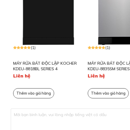
(1)
(1)
MÁY RỬA BÁT ĐỘC LẬP KOCHER
MÁY RỬA BÁT ĐỘC LẬ
KDEU-8818BL SERIES 4
KDEU-8835SM SERIES 
Liên hệ
Liên hệ
Thêm vào giỏ hàng
Thêm vào giỏ hàng
Máy rửa bát Bosch SMS4HTI45E linh hoạ
Kích thước máy rửa bát serie 4 Bosch SMS4HTI45E là
84
lượng của máy là
50,4kg
.