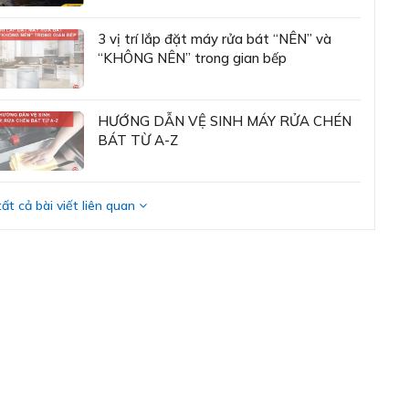
ãn năng lượng
G)
3 vị trí lắp đặt máy rửa bát “NÊN” và
“KHÔNG NÊN” trong gian bếp
ện áp
220V - 240V
n số
50-60Hz
HƯỚNG DẪN VỆ SINH MÁY RỬA CHÉN
BÁT TỪ A-Z
t liệu
Thép không gỉ
u sắc
Bạc Inox
ất cả bài viết liên quan
Rửa chuyên sâu
Intensive 70°C
Rửa tự động Auto 45-
65°C
ơng trình rửa thường
Rửa Eco 50°C
Rửa 1h 65°C
Rửa yên tĩnh 50°C
Yêu thích