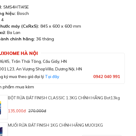
:
SMS4HTI45E
g hiệu:
Bosch
4
thước máy (CxRxS):
845 x 600 x 600 mm
xứ:
Ba Lan
ành chính hãng:
36 tháng
LUXHOME HÀ NỘI
36/45, Trần Thái Tông, Cầu Giấy, HN
D01 L23, An Vượng ShopVilla, Dương Nội, HN
0942 040 991
g ký mua theo giá đại lý
Tại đây
ản phẩm mua kèm
BỘT RỬA BÁT FINISH CLASSIC 1.3KG CHÍNH HÃNG Bot13kg
135,000đ
270,000đ
MUỐI RỬA BÁT FINISH 1KG CHÍNH HÃNG MUOI1KG