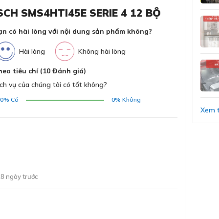
Nh
CH SMS4HTI45E SERIE 4 12 BỘ
át Bosch SMS4HTI45E
ạn có hài lòng với nội dung sản phẩm không?
Đi
ĐĂNG KÝ
Bằng cách đăng ký trở thành đại lý, bạn xác nhận rằng
Hài lòng
Không hài lòng
Tầ
bạn đã đọc và đồng ý với các Điều khoản và Điều kiện của
i kiểu dáng vuông vức, chắc chắn và sang trọng. Bề
chúng tôi.
heo tiêu chí (10 Đánh giá)
Chúng tôi sẽ liên hệ lại ngay sau khi nhận được thông tin
m chất liệu bền bỉ theo thời gian.
Chấ
ch vụ của chúng tôi có tốt không?
đăng ký của anh chị
00%
Có
0%
Không
Mà
Xem t
GỬI
Chư
8 ngày trước