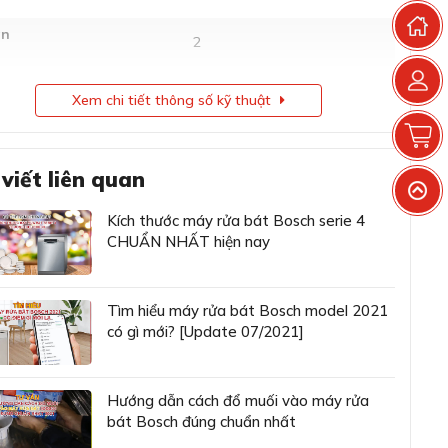
T
àn
2
845 x 600 x 600 mm
h thước
Xem chi tiết thông số kỹ thuật
(CxRxS)
G
ng lượng
50,4 kg
 viết liên quan
V
g tích
12 bộ đồ ăn châu Âu
Kích thước máy rửa bát Bosch serie 4
CHUẨN NHẤT hiện nay
 ồn
46dB
ng nước tiêu thụ Eco 50
7,5 lít
Tìm hiểu máy rửa bát Bosch model 2021
có gì mới? [Update 07/2021]
 tiêu thụ điện Eco 50
0,92 kWh
u thụ năng lượng
0,92 kWh
Hướng dẫn cách đổ muối vào máy rửa
bát Bosch đúng chuẩn nhất
E (Theo thang đo từ A đến