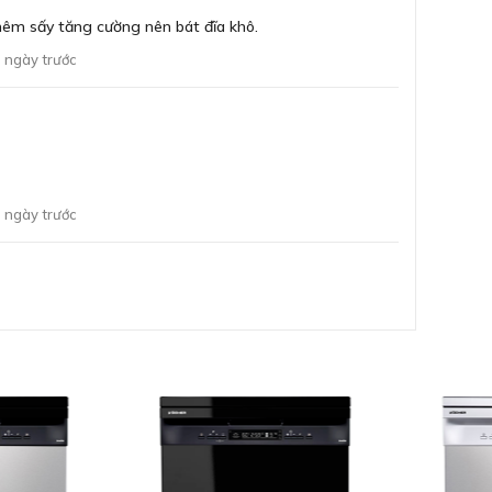
êm sấy tăng cường nên bát đĩa khô.
 ngày trước
Chư
Chư
 ngày trước
má
y trên máy rửa bát Bosch SMS4HTI45E.
Chế
E đem đến sự linh hoạt khi có thể lựa chọn lắp đặt
 lắp được cả âm tủ như máy rửa chén âm tủ.
Kh
Kỹ 
Bảo
tr