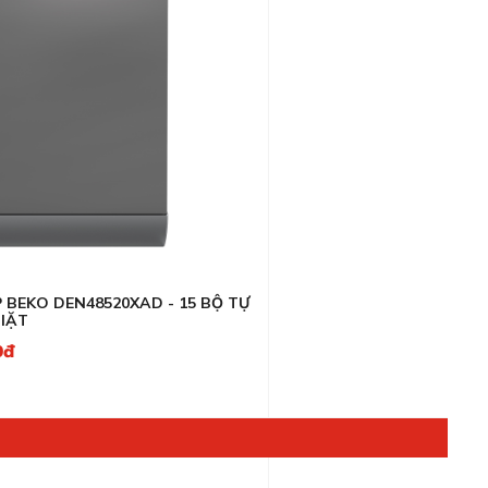
P BEKO DEN48520XAD - 15 BỘ TỰ
IẶT
0đ