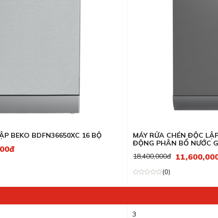
Máy rửa bát Teka
ieres
Bếp từ Rosieres
GrandX
LÕI LỌC
Máy rửa bát Rosieres
her
Bếp từ Munchen
Brandt
tein
Máy rửa bát Munchen
Teka
osieres
Kocher
 LẬP BEKO BDFN36650XC 16 BỘ
MÁY RỬA CHÉN ĐỘC LẬ
ĐỘNG PHÂN BỔ NƯỚC G
000đ
11,600,00
18,400,000đ
(0)
3