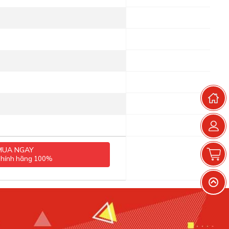
T
MUA NGAY
G
chính hãng 100%
V