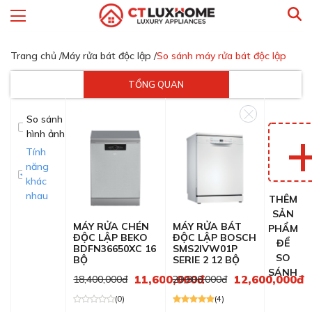
Trang chủ /
Máy rửa bát độc lập /
So sánh máy rửa bát độc lập
TỔNG QUAN
So sánh
hình ảnh
Tính
năng
khác
nhau
THÊM
SẢN
MÁY RỬA CHÉN
MÁY RỬA BÁT
PHẨM
ĐỘC LẬP BEKO
ĐỘC LẬP BOSCH
ĐỂ
BDFN36650XC 16
SMS2IVW01P
SO
BỘ
SERIE 2 12 BỘ
SÁNH
11,600,000đ
12,600,000đ
18,400,000đ
20,800,000đ
(0)
(4)