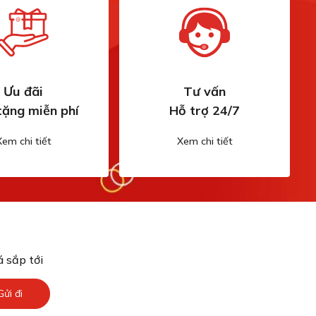
Ưu đãi
Tư vấn
tặng miễn phí
Hỗ trợ 24/7
Xem chi tiết
Xem chi tiết
 sắp tới
Gửi đi