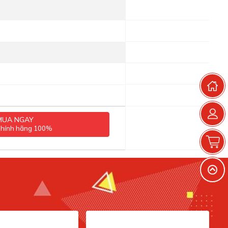
T
MUA NGAY
chính hãng 100%
G
V