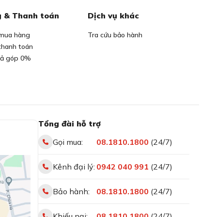
 & Thanh toán
Dịch vụ khác
mua hàng
Tra cứu bảo hành
thanh toán
rả góp 0%
Tổng đài hỗ trợ
Gọi mua:
08.1810.1800
(24/7)
Kênh đại lý:
0942 040 991
(24/7)
Bảo hành:
08.1810.1800
(24/7)
Khiếu nại:
08.1810.1800
(24/7)