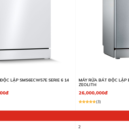
Máy rửa bát Teka
ieres
Bếp từ Rosieres
GrandX
LÕI LỌC
Máy rửa bát Rosieres
her
Bếp từ Munchen
Brandt
tein
Máy rửa bát Munchen
Teka
osieres
Kocher
ĐỘC LẬP SMS6ECW57E SERIE 6 14
MÁY RỬA BÁT ĐỘC LẬP B
ZEOLITH
000đ
26,000,000đ
(3)
2