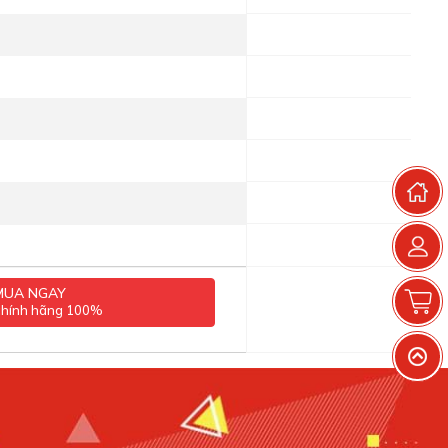
T
MUA NGAY
G
chính hãng 100%
V