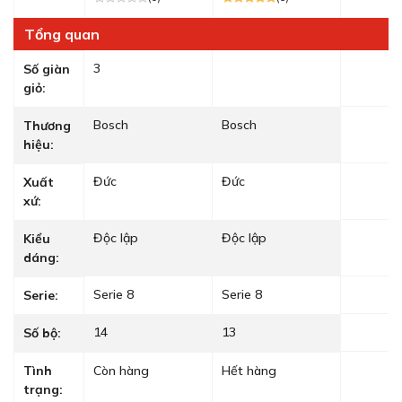
Tổng quan
3
Số giàn
giỏ:
Bosch
Bosch
Thương
hiệu:
Đức
Đức
Xuất
xứ:
Độc lập
Độc lập
Kiểu
dáng:
Serie 8
Serie 8
Serie:
14
13
Số bộ:
Tình
Còn hàng
Hết hàng
trạng: