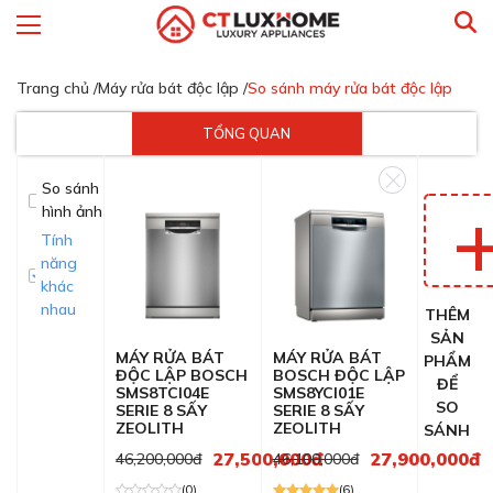
Trang chủ /
Máy rửa bát độc lập /
So sánh máy rửa bát độc lập
TỔNG QUAN
So sánh
hình ảnh
Tính
năng
khác
nhau
THÊM
SẢN
MÁY RỬA BÁT
MÁY RỬA BÁT
PHẨM
ĐỘC LẬP BOSCH
BOSCH ĐỘC LẬP
ĐỂ
SMS8TCI04E
SMS8YCI01E
SO
SERIE 8 SẤY
SERIE 8 SẤY
ZEOLITH
ZEOLITH
SÁNH
27,500,000đ
27,900,000đ
46,200,000đ
46,100,000đ
(0)
(6)