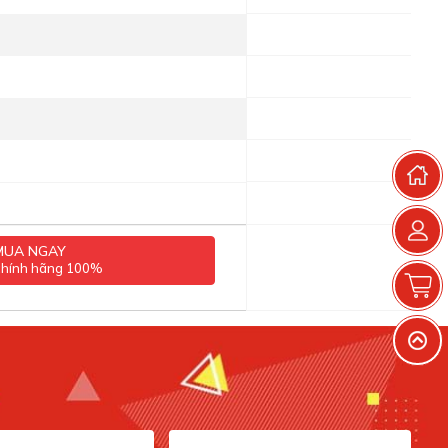
T
MUA NGAY
chính hãng 100%
G
V