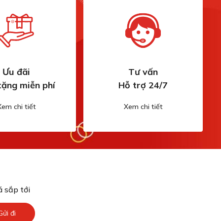
Ưu đãi
Tư vấn
tặng miễn phí
Hỗ trợ 24/7
Xem chi tiết
Xem chi tiết
 sắp tới
Gửi đi