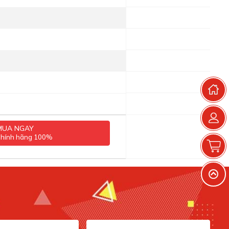
T
MUA NGAY
chính hãng 100%
G
V