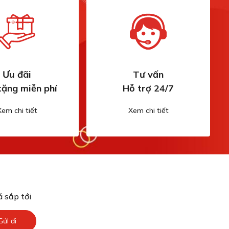
Ưu đãi
Tư vấn
tặng miễn phí
Hỗ trợ 24/7
Xem chi tiết
Xem chi tiết
 sắp tới
Gửi đi