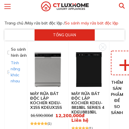
Trang chủ /
Máy rửa bát độc lập /
So sánh máy rửa bát độc lập
TỔNG QUAN
So sánh
hình ảnh
Tính
năng
khác
nhau
THÊM
SẢN
MÁY RỬA BÁT
MÁY RỬA BÁT
PHẨM
ĐỘC LẬP
ĐỘC LẬP
ĐỂ
KOCHER KDEU-
KOCHER KDEU-
SO
X15S KDEUX15S
8818BL SERIES 4
KDEU8818BL
SÁNH
12,200,000đ
16,590,000đ
Liên hệ
(1)
(1)