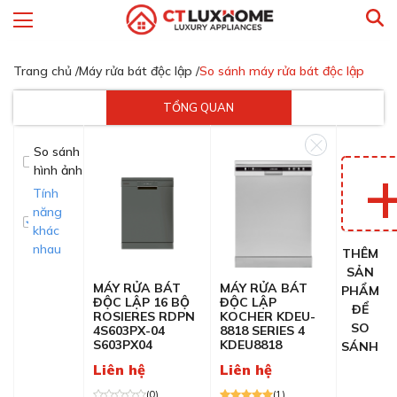
Trang chủ /
Máy rửa bát độc lập /
So sánh máy rửa bát độc lập
TỔNG QUAN
So sánh
hình ảnh
Tính
năng
khác
nhau
THÊM
SẢN
MÁY RỬA BÁT
MÁY RỬA BÁT
PHẨM
ĐỘC LẬP 16 BỘ
ĐỘC LẬP
ĐỂ
ROSIERES RDPN
KOCHER KDEU-
SO
4S603PX-04
8818 SERIES 4
S603PX04
KDEU8818
SÁNH
Liên hệ
Liên hệ
(0)
(1)