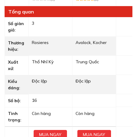
Tổng quan
3
Số giàn
giỏ:
Rosieres
Avolock, Kocher
Thương
hiệu:
Thổ Nhĩ Kỳ
Trung Quốc
Xuất
xứ:
Độc lập
Độc lập
Kiểu
dáng:
16
Số bộ:
Tình
Còn hàng
Còn hàng
trạng:
MUA NGAY
MUA NGAY