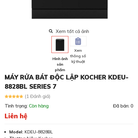
Xem tất cả ảnh
Xem
thông số
Hình ảnh
kỹ thuật
sản
phẩm
MÁY RỬA BÁT ĐỘC LẬP KOCHER KDEU-
8828BL SERIES 7
(1 Đánh giá)
Tình trạng:
Còn hàng
Đã bán: 0
Liên hệ
Model:
KDEU-8828BL