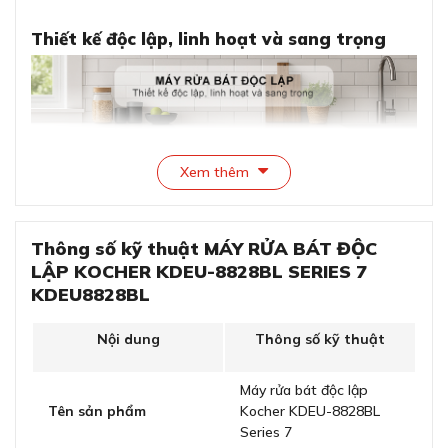
Thiết kế độc lập, linh hoạt và sang trọng
Xem thêm
Thông số kỹ thuật MÁY RỬA BÁT ĐỘC
LẬP KOCHER KDEU-8828BL SERIES 7
KDEU8828BL
Thiết kế độc lập, linh hoạt và sang trọng
Nội dung
Thông số kỹ thuật
Máy rửa bát độc lập Kocher KDEU-8828BL Series 7 sở
hữu thiết kế tinh tế, độc lập, mang đến sự linh hoạt tối
Máy rửa bát độc lập
đa cho không gian bếp hiện đại. Với kiểu dáng đứng độc
Tên sản phẩm
Kocher KDEU-8828BL
lập, chiều ngang 60cm, máy phù hợp để lắp đặt trong
Series 7
hầu hết các không gian bếp gia đình, từ những căn hộ