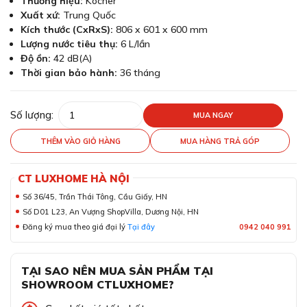
Thương hiệu:
Kocher
Xuất xứ:
Trung Quốc
Kích thước (CxRxS):
806 x 601 x 600 mm
Lượng nước tiêu thụ:
6 L/lần
Độ ồn:
42 dB(A)
Thời gian bảo hành:
36 tháng
Số lượng:
MUA NGAY
THÊM VÀO GIỎ HÀNG
MUA HÀNG TRẢ GÓP
CT LUXHOME HÀ NỘI
Số 36/45, Trần Thái Tông, Cầu Giấy, HN
Số D01 L23, An Vượng ShopVilla, Dương Nội, HN
Đăng ký mua theo giá đại lý
Tại đây
0942 040 991
TẠI SAO NÊN MUA SẢN PHẨM TẠI
SHOWROOM CTLUXHOME?