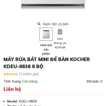
Xem tất cả ảnh
Xem
thông số
Hình ảnh
kỹ thuật
sản
phẩm
MÁY RỬA BÁT MINI ĐỂ BÀN KOCHER
KDEU-8838 8 BỘ
(1 Đánh giá)
Tình trạng:
Còn hàng
Đã bán: 0
Liên hệ
Model:
KDEU-8838