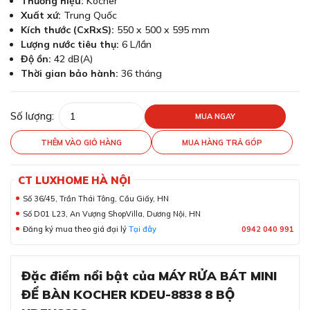
Thương hiệu:
Kocher
Xuất xứ:
Trung Quốc
Kích thước (CxRxS):
550 x 500 x 595 mm
Lượng nước tiêu thụ:
6 L/lần
Độ ồn:
42 dB(A)
Thời gian bảo hành:
36 tháng
Số lượng:
MUA NGAY
THÊM VÀO GIỎ HÀNG
MUA HÀNG TRẢ GÓP
CT LUXHOME HÀ NỘI
Số 36/45, Trần Thái Tông, Cầu Giấy, HN
Số D01 L23, An Vượng ShopVilla, Dương Nội, HN
Đăng ký mua theo giá đại lý
Tại đây
0942 040 991
Đặc điểm nổi bật của MÁY RỬA BÁT MINI
ĐỂ BÀN KOCHER KDEU-8838 8 BỘ