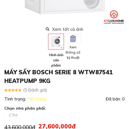
Xem tất cả ảnh
Xem
thông số
Hình ảnh
kỹ thuật
sản
phẩm
MÁY SẤY BOSCH SERIE 8 WTW87541
HEATPUMP 9KG
(5 Đánh giá)
Tình trạng:
Hết hàng
Đã bán: 0
Chọn nhà phân phối:
CTH
27,600,000đ
43,600,000đ