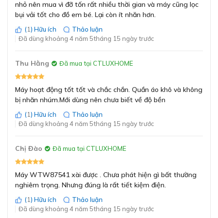
nhỏ nên mua vì đỡ tốn rất nhiều thời gian và máy cũng lọc
Áo sơ mi
bụi vải tốt cho đồ em bé. Lại còn ít nhăn hơn.
(Hemden)
Chăn (Decken)
(
1
) Hữu ích
Thảo luận
Vải dệt/ Chăn
Đã dùng khoảng 4 năm 5tháng 15 ngày trước
lông vũ (Daunen)
Đồ thể thao
Thu Hằng
Đã mua tại CTLUXHOME
(Sportswear)
Khăn tắm
(Handtücher)
Máy hoạt động tốt tốt và chắc chắn. Quần áo khô và không
Sấy nhanh 40
bị nhăn nhúm.Mới dùng nên chưa biết về độ bền
Máy sấy Bosch Heatpump WTW87541 có thể sấy tối
phút (Extra Kurz
(
1
) Hữu ích
Thảo luận
đa 9kg quần áo.
40’)
Đã dùng khoảng 4 năm 5tháng 15 ngày trước
Diệt khuẩn
(AllergiePlus)
Tùy chọn đa dạng với 14 chương trình sấy cơ
Chị Đào
Đã mua tại CTLUXHOME
Vải bông
bản
Chương trình giặt
(Baumwolle)
Tùy vào chất liệu vải và lượng quần áo cho vào lồng sấy
Đồ nhẹ
Máy WTW87541 xài được . Chưa phát hiện gì bất thường
mà người dùng sẽ lựa chọn chương trình sấy phù hợp để
(Pflegeleicht)
nghiêm trọng. Nhưng đúng là rất tiết kiệm điện.
Nhanh/ Kết hợp
quần áo khô hiệu quả nhất.
(
1
) Hữu ích
Thảo luận
(Schnell/ Mix)
Đã dùng khoảng 4 năm 5tháng 15 ngày trước
Đồ mỏng