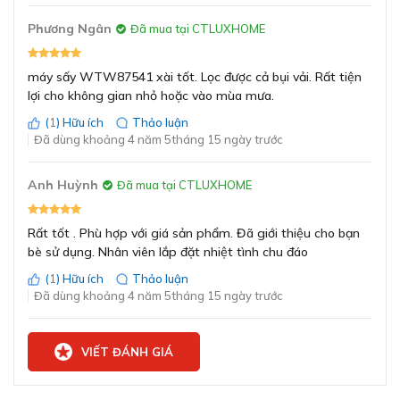
(Feinwäsche)
Len (Wolle finish)
Phương Ngân
Đã mua tại CTLUXHOME
Chương trình thời
gian lạnh
máy sấy WTW87541 xài tốt. Lọc được cả bụi vải. Rất tiện
(Zeitprogramm
lợi cho không gian nhỏ hoặc vào mùa mưa.
kalt)
Chương trình thời
(
1
) Hữu ích
Thảo luận
gian ấm
Đã dùng khoảng 4 năm 5tháng 15 ngày trước
(Zeitprogramm
warm)
Anh Huỳnh
Đã mua tại CTLUXHOME
14 chương trình sấy cơ bản trên máy sấy Bosch
WTW87541.
Khóa
Rất tốt . Phù hợp với giá sản phẩm. Đã giới thiệu cho bạn
(Kindersicherung)
bè sử dụng. Nhân viên lắp đặt nhiệt tình chu đáo
Máy sấy Bosch WTW87541 được trang bị với 14
Chống nhăn 60
chương trình sấy cơ bản như: Áo sơ mi (Hemden), Chăn
phút
(
1
) Hữu ích
Thảo luận
(Decken), Vải dệt/ Chăn lông vũ (Daunen), Đồ thể thao
(Knitterschutz
Đã dùng khoảng 4 năm 5tháng 15 ngày trước
60min)
(Sportswear), Khăn tắm (Handtücher), Sấy nhanh 40
Chống nhăn 120
phút (Extra Kurz 40’), Diệt khuẩn (AllergiePlus), Vải
phút
VIẾT ĐÁNH GIÁ
bông (Baumwolle), Đồ nhẹ (Pflegeleicht), Nhanh/ Kết
(Knitterschutz
hợp (Schnell/ Mix), Đồ mỏng (Feinwäsche), Len (Wolle
120min)
finish), Chương trình thời gian lạnh (Zeitprogramm kalt),