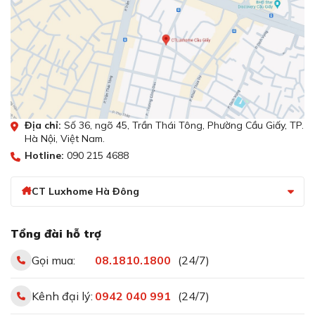
Địa chỉ:
Số 36, ngõ 45, Trần Thái Tông, Phường Cầu Giấy, TP.
Hà Nội, Việt Nam.
Hotline:
090 215 4688
Tính năng Extra Kurz sấy nhanh 2kg trong 40 phút
CT Luxhome Hà Đông
khi cần gấp quần áo để đi ra ngoài.
Chương trình sấy nhanh phù hợp với những người cần
Tổng đài hỗ trợ
sấy gấp quần áo để đi ra ngoài.
Gọi mua:
08.1810.1800
(24/7)
Chương trình bảo vệ da nhạy cảm
Kênh đại lý:
0942 040 991
(24/7)
AllergyPlus