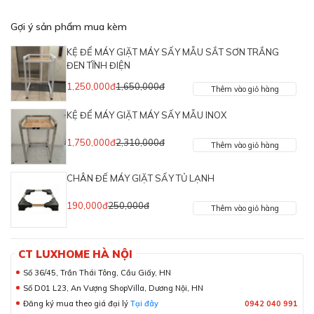
Gợi ý sản phẩm mua kèm
KỆ ĐỂ MÁY GIẶT MÁY SẤY MẪU SẮT SƠN TRẮNG
ĐEN TĨNH ĐIỆN
1,250,000đ
1,650,000đ
Thêm vào giỏ hàng
KỆ ĐỂ MÁY GIẶT MÁY SẤY MẪU INOX
1,750,000đ
2,310,000đ
Thêm vào giỏ hàng
CHÂN ĐẾ MÁY GIẶT SẤY TỦ LẠNH
190,000đ
250,000đ
Thêm vào giỏ hàng
CT LUXHOME HÀ NỘI
Số 36/45, Trần Thái Tông, Cầu Giấy, HN
Số D01 L23, An Vượng ShopVilla, Dương Nội, HN
Đăng ký mua theo giá đại lý
Tại đây
0942 040 991