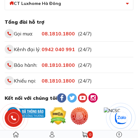
CT Luxhome Hà Đông
Tổng đài hỗ trợ
Gọi mua:
08.1810.1800
(24/7)
Tháo lưỡi xay an toàn chỉ bằng một lần vặn
Kênh đại lý:
0942 040 991
(24/7)
Việc vệ sinh máy xay cực kì dễ dàng, chỉ mất vài giây.
Sau khi xay xong, chỉ cần tháo lưỡi xay bằng một lần
vặn đơn giản. Người dùng có thể vệ sinh nhanh chóng và
Bảo hành:
08.1810.1800
(24/7)
dễ dàng dưới vòi nước hoặc trong máy rửa chén.
Khiếu nại:
08.1810.1800
(24/7)
Kết nối với chúng tôi
0