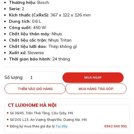
Thương hiệu:
Bosch
Serie:
2
Kích thước (CxRxS):
367 x 122 x 126 mm
Dung tích:
0.6 L
Công suất:
450 W
Chất liệu thân máy:
Nhựa
Chất liệu cốc trộn:
Nhựa Tritan
Chất liệu lưỡi dao:
Thép không gỉ
Xuất xứ:
Slovenia
Thời gian bảo hành:
24 tháng
Số lượng:
MUA NGAY
THÊM VÀO GIỎ HÀNG
MUA HÀNG TRẢ GÓP
CT LUXHOME HÀ NỘI
Số 36/45, Trần Thái Tông, Cầu Giấy, HN
Số D01 L23, An Vượng ShopVilla, Dương Nội, HN
Đăng ký mua theo giá đại lý
Tại đây
0942 040 991