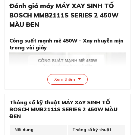
Đánh giá máy MÁY XAY SINH TỐ
BOSCH MMB2111S SERIES 2 450W
MÀU ĐEN
Công suất mạnh mẽ 450W - Xay nhuyễn mịn
trong vài giây
Xem thêm
Thông số kỹ thuật MÁY XAY SINH TỐ
BOSCH MMB2111S SERIES 2 450W MÀU
ĐEN
Công suất mạnh mẽ 450W - Xay nhuyễn mịn trong
Nội dung
Thông số kỹ thuật