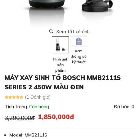
Xem tất cả ảnh
Xem
thông số
Hình ảnh
kỹ thuật
sản
phẩm
MÁY XAY SINH TỐ BOSCH MMB2111S
SERIES 2 450W MÀU ĐEN
(1 Đánh giá)
Tình trạng:
Còn hàng
Đã bán: 0
1,850,000đ
3,290,000đ
Model:
MMB2111S