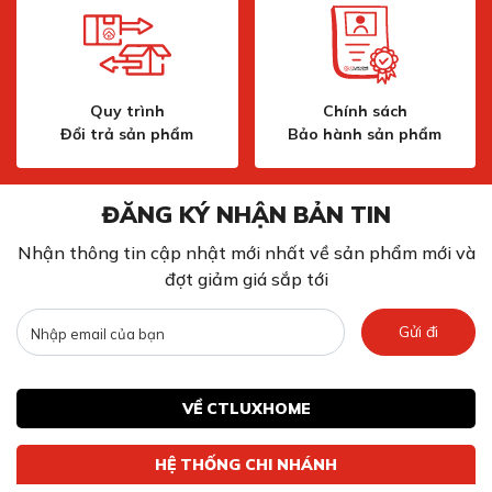
thông minh, giúp nguyên liệu được hút vào tâm xoay
hiệu quả hơn, tạo nên luồng xoay mạnh mẽ, đảm bảo
xay mịn đều, không vón cục, ngay cả với đá viên hay trái
cây đông lạnh.
Quy trình
Chính sách
Phần lưỡi dao được thiết kế dễ dàng tháo rời và thay
Đổi trả sản phẩm
Bảo hành sản phẩm
thế, giúp việc vệ sinh trở nên nhanh chóng và thuận tiện.
Bình Tritan ToGo tiện dụng
ĐĂNG KÝ NHẬN BẢN TIN
Nhận thông tin cập nhật mới nhất về sản phẩm mới và
đợt giảm giá sắp tới
Gửi đi
VỀ CTLUXHOME
HỆ THỐNG CHI NHÁNH
Bình Tritan ToGo tiện dụng