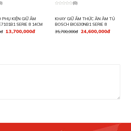
(0)
Ụ KIỆN GIỮ ẤM
KHAY GIỮ ẤM THỨC ĂN ÂM TỦ
KH
01B1 SERIE 8 14CM
BOSCH BIC630NB1 SERIE 8
BO
13,700,000đ
24,600,000đ
35,700,000đ
34,
T