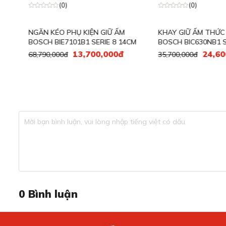
(0)
(0)
Thiết kế tinh t
NGĂN KÉO PHỤ KIỆN GIỮ ẤM
KHAY GIỮ ẤM THỨC Ă
Một trong những điều khiến Rosieres RPWD 141N nổi bật 
BOSCH BIE7101B1 SERIE 8 14CM
BOSCH BIC630NB1 SERI
phong cách bếp từ cổ điển đến hiện đại.
13,700,000đ
24,600,
68,790,000đ
35,700,000đ
RPWD 141N được thiết kế theo kiểu âm tủ, giúp tích hợp 
được tính toán chuẩn xác để phù hợp với các khoang tủ ch
bị Rosieres khác như lò nướng, lò vi sóng hay máy pha cà 
Công nghệ kiểm soát nhiệt độ chính xác
0
Bình luận