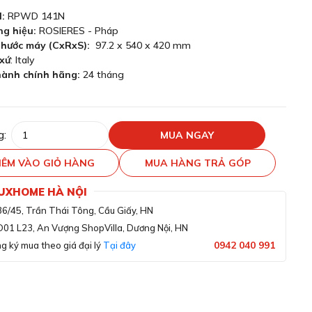
l:
RPWD 141N
g hiệu:
ROSIERES - Pháp
thước máy (CxRxS):
97.2 x 540 x 420 mm
xứ
: Italy
ành chính hãng:
24 tháng
g:
MUA NGAY
ÊM VÀO GIỎ HÀNG
MUA HÀNG TRẢ GÓP
LUXHOME HÀ NỘI
36/45, Trần Thái Tông, Cầu Giấy, HN
D01 L23, An Vượng ShopVilla, Dương Nội, HN
0942 040 991
g ký mua theo giá đại lý
Tại đây