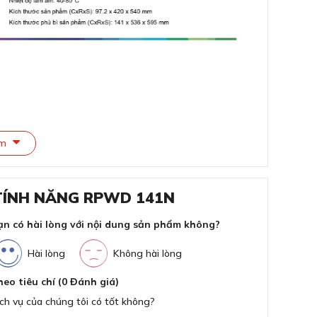
Thờ
êm
 TÍNH NĂNG RPWD 141N
ạn có hài lòng với nội dung sản phẩm không?
M ROSIERES 6 TÍNH NĂNG
Hài lòng
Không hài lòng
heo tiêu chí (0 Đánh giá)
ch vụ của chúng tôi có tốt không?