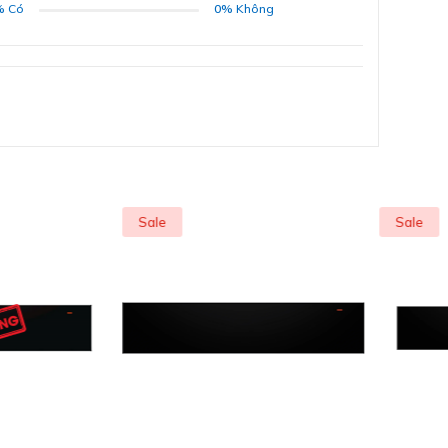
%
Có
0%
Không
ĐĂNG KÝ
Bằng cách đăng ký trở thành đại lý, bạn xác nhận rằng
bạn đã đọc và đồng ý với các Điều khoản và Điều kiện của
chúng tôi.
Chúng tôi sẽ liên hệ lại ngay sau khi nhận được thông tin
đăng ký của anh chị
GỬI
Sale
Sale