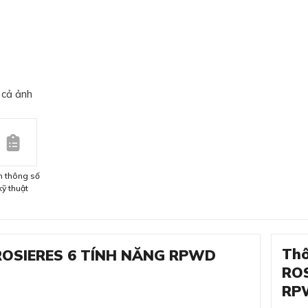
 cả ảnh
 thông số
kỹ thuật
Thô
 ROSIERES 6 TÍNH NĂNG RPWD
RO
RP