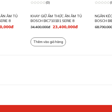
(0)
(0)
ế, hiện đại
N ÂM TỦ
KHAY GIỮ ẤM THỨC ĂN ÂM TỦ
NGĂN KÉO PH
chính là thiết kế thẩm mỹ cao, phù hợp với mọi
E 8
BOSCH BIC7101B1 SERIE 8
BOSCH BIE71
000đ
23,400,000đ
34,400,000đ
68,790,000đ
liền mạch vào hệ thống tủ bếp của bạn. Kích thước
uẩn châu Âu, đồng thời dễ dàng kết hợp với các thiết
Thêm vào giỏ hàng
phê.