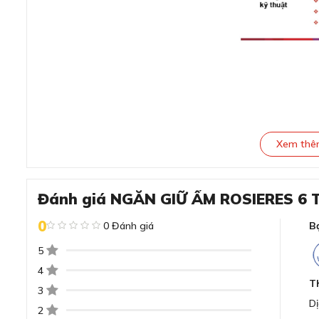
Xem th
Đánh giá NGĂN GIỮ ẤM ROSIERES 6
0
0 Đánh giá
B
Đánh giá chi tiết NGĂN GIỮ Ấ
5
RPWD 141N
4
T
3
Thiết kế tinh tế, hiện đại
Dị
2