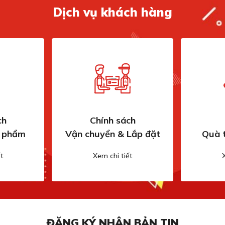
Dịch vụ khách hàng
ch
Chính sách
n phẩm
Vận chuyển & Lắp đặt
Quà 
hiệt độ chính xác
t
Xem chi tiết
t độ thông minh. Cảm biến nhiệt độ chính xác liên
ịnh ở mức đã cài đặt.
rong hiệu quả, không ảnh hưởng đến nhiệt độ bên
t ngăn kéo mà không lo bị bỏng, ngay cả khi thiết bị
ĐĂNG KÝ NHẬN BẢN TIN