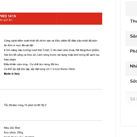
Th
Sản
Ph
Nh
Sức
Số 
Tí
Kíc