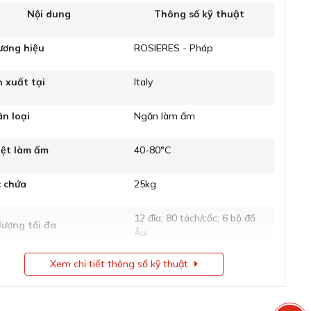
Nội dung
Thông số kỹ thuật
ương hiệu
ROSIERES - Pháp
 xuất tại
Italy
ân loại
Ngăn làm ấm
iệt làm ấm
40-80°C
 chứa
25kg
12 đĩa; 80 tách/cốc; 6 bộ đồ
lượng tối đa
Âu
Xem chi tiết thông số kỹ thuật
nh năng
6
h thước (CxRxS)
97.2 x 540 x 420 mm