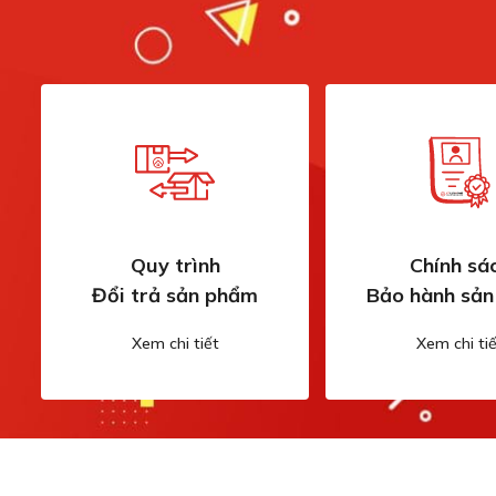
Quy trình
Chính sá
Đổi trả sản phẩm
Bảo hành sả
Công nghệ kiểm soát n
Xem chi tiết
Xem chi tiế
Trái tim của RPWD 141N chính là hệ thống kiểm soát nhiệ
tục giám sát và điều chỉnh để đảm bảo nhiệt độ luôn ổn đ
Hệ thống cách nhiệt đa lớp đảm bảo nhiệt được giữ bên t
ngoài hay các thiết bị lân cận. Bạn có thể chạm vào bề mặ
đang hoạt động ở nhiệt độ cao.