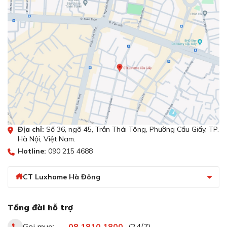
Địa chỉ:
Số 36, ngõ 45, Trần Thái Tông, Phường Cầu Giấy, TP.
Hà Nội, Việt Nam.
Hotline:
090 215 4688
CT Luxhome Hà Đông
Tổng đài hỗ trợ
Gọi mua:
08.1810.1800
(24/7)