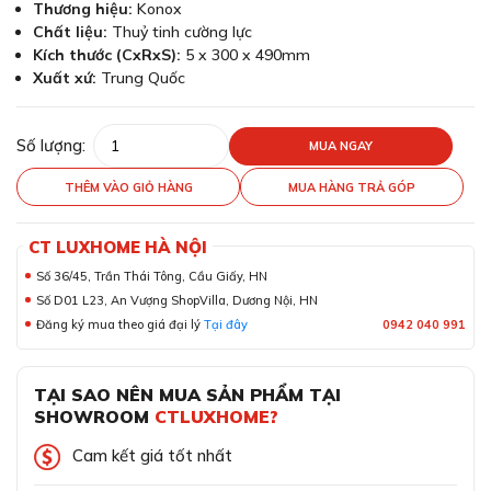
Thương hiệu:
Konox
Chất liệu:
Thuỷ tinh cường lực
Kích thước (CxRxS):
5 x 300 x 490mm
Xuất xứ:
Trung Quốc
Số lượng:
MUA NGAY
THÊM VÀO GIỎ HÀNG
MUA HÀNG TRẢ GÓP
CT LUXHOME HÀ NỘI
Số 36/45, Trần Thái Tông, Cầu Giấy, HN
Số D01 L23, An Vượng ShopVilla, Dương Nội, HN
Đăng ký mua theo giá đại lý
Tại đây
0942 040 991
TẠI SAO NÊN MUA SẢN PHẨM TẠI
SHOWROOM
CTLUXHOME?
Cam kết giá tốt nhất