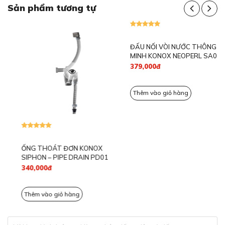
Sản phẩm tương tự
Thớt kính CB02 có bề mặt nhẵn bóng hoàn toàn, không
thấm nước và không giữ lại mùi thực phẩm. Nhờ đó:
Dễ dàng rửa sạch bằng nước thường hoặc nước rửa
chén thông dụng
Không phát sinh vi khuẩn hay nấm mốc trong quá
trình sử dụng
Có thể vệ sinh nhanh trong chậu hoặc đặt máy rửa
chén
Có thể kết luận rằng đây là phụ kiện lý tưởng cho những
ai yêu thích sự tinh tế, sạch sẽ và hiệu quả khi nấu
nướng.
ỐNG THOÁT ĐƠN KONOX
ĐẤU NỐI VÒI NƯỚC THÔNG
SIPHON – PIPE DRAIN PD01
MINH KONOX NEOPERL SA01
340,000đ
379,000đ
Thêm vào giỏ hàng
Thêm vào giỏ hàng