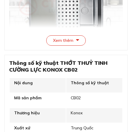
Xem thêm
Sang trọng, an toàn, dễ vệ sinh
Konox CB02 là mẫu thớt cao cấp được làm từ thủy tinh
Thông số kỹ thuật THỚT THUỶ TINH
cường lực, nổi bật với thiết kế sang trọng, độ bền cao và
CƯỜNG LỰC KONOX CB02
khả năng chống bám bẩn, vi khuẩn hiệu quả. Sản phẩm
phù hợp cho các không gian bếp hiện đại, đặc biệt là bếp
Nội dung
Thông số kỹ thuật
có chậu rửa tích hợp gờ hạ bậc – giúp tối ưu hóa quá
trình sơ chế thực phẩm.
Mã sản phẩm
CB02
Chất liệu thủy tinh cường lực an toàn và
Thương hiệu
Konox
bền chắc
Thớt CB02 được làm từ kính cường lực cao cấp, có khả
năng:
Xuất xứ
Trung Quốc