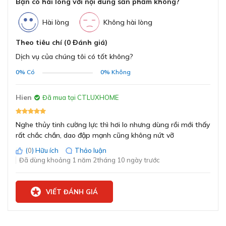
Bạn có hài lòng với nội dung sản phẩm không?
Hài lòng
Không hài lòng
Theo tiêu chí (0 Đánh giá)
Thiết kế trượt gờ hạ bậc tối ưu cho chậu rửa thông
minh
Dịch vụ của chúng tôi có tốt không?
0%
Có
0%
Không
CB02 được thiết kế với kích thước chuẩn gờ hạ bậc, có
thể trượt gọn trên thành chậu rửa Konox. Điều này cho
phép người dùng:
Hien
Đã mua tại CTLUXHOME
Sơ chế thực phẩm ngay trên bồn rửa mà không cần
dùng mặt bàn
Nghe thủy tinh cường lực thì hơi lo nhưng dùng rồi mới thấy
rất chắc chắn, dao đập mạnh cũng không nứt vỡ
Thao tác nhanh gọn, tiện lợi và tiết kiệm không gian
Dễ dàng gạt thực phẩm hoặc nước thừa xuống bồn
(
0
) Hữu ích
Thảo luận
chỉ với một thao tác
Đã dùng khoảng 1 năm 2tháng 10 ngày trước
Thiết kế này đặc biệt phù hợp cho nhà bếp nhỏ, bếp
chung cư, hoặc các không gian yêu cầu bố trí tối giản, tối
VIẾT ĐÁNH GIÁ
ưu.
Dễ vệ sinh, kháng khuẩn, không bám mùi